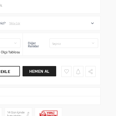
İL
niz?
Tıkla Gör
Diğer
Seçiniz
Renkler
Ölçü Tablosu
HEMEN AL
 EKLE