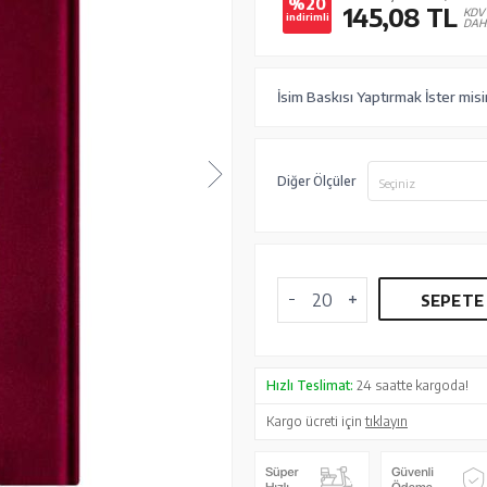
%20
145,08
TL
KDV
indirimli
DAH
İsim Baskısı Yaptırmak İster misi
Diğer Ölçüler
Seçiniz
SEPETE
Hızlı Teslimat:
24 saatte kargoda!
Kargo ücreti için
tıklayın