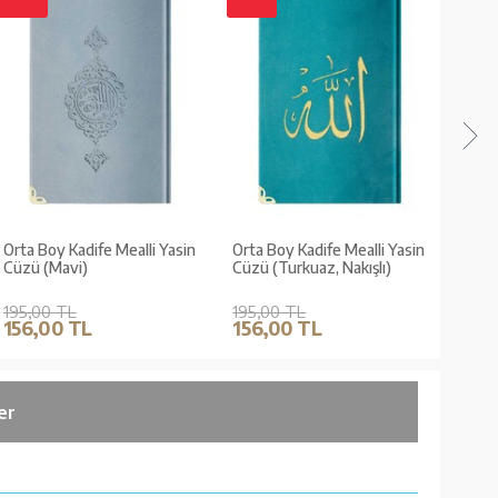
Orta Boy Kadife Mealli Yasin
Orta Boy Kadife Mealli Yasin
Orta 
Cüzü (Mavi)
Cüzü (Turkuaz, Nakışlı)
Cüzü 
195,00 TL
195,00 TL
195,
156,00 TL
156,00 TL
156
er