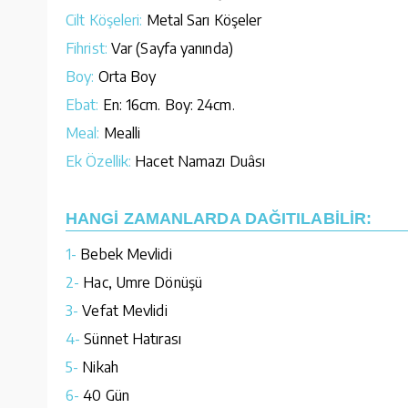
Cilt Köşeleri:
Metal Sarı Köşeler
Fihrist:
Var (Sayfa yanında)
Boy:
Orta Boy
Ebat:
En: 16cm. Boy: 24cm.
Meal:
Mealli
Ek Özellik:
Hacet Namazı Duâsı
HANGİ ZAMANLARDA DAĞITILABİLİR:
1-
Bebek Mevlidi
2-
Hac, Umre Dönüşü
3-
Vefat Mevlidi
4-
Sünnet Hatırası
5-
Nikah
6-
40 Gün