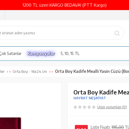
1200 TL üzeri KARGO BEDAVA! (PTT Kargo)
Çok Satanlar
Kampanyalar
5, 10, 15 TL
Orta Boy Kadife Mealli Yasin Cüzü (Bordo, 
iler
Orta Boy - 16x24 cm
Orta Boy Kadife Meal
HAYRAT NEŞRİYAT
Ürün yorumları (0)
Liste Fiyatı:
195,00
T