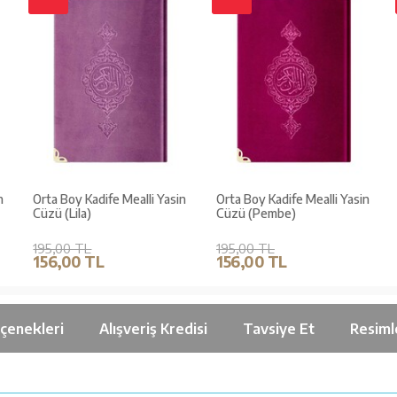
n
Orta Boy Kadife Mealli Yasin
Orta Boy Kadife Mealli Yasin
Cüzü (Lila)
Cüzü (Pembe)
195,00 TL
195,00 TL
156,00 TL
156,00 TL
çenekleri
Alışveriş Kredisi
Tavsiye Et
Resiml