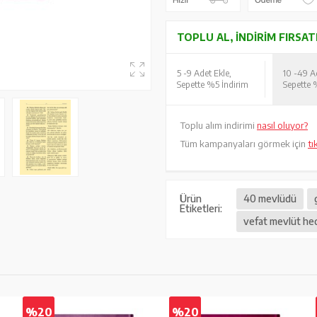
TOPLU AL, İNDIRIM FIRSAT
5 -
9 Adet Ekle,
10 -
49 Ad
Sepette %5 İndirim
Sepette 
Toplu alım indirimi
nasıl oluyor?
Tüm kampanyaları görmek için
tı
Ürün
40 mevlüdü
Etiketleri:
vefat mevlüt hedi
%20
%20