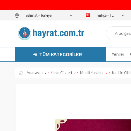
Türkçe - TL
Teslimat -
TÜM KATEGORİLER
Yeniler
Anasayfa
Yasin Cüzleri
Mealli Yasinler
Kadife Ciltl