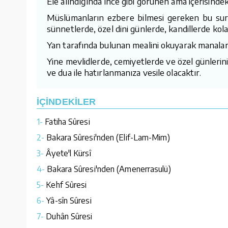
Ele alındığında ince gibi görünen ama içerisindeki 
Müslümanların ezbere bilmesi gereken bu sure
sünnetlerde, özel dini günlerde, kandillerde kola
Yan tarafında bulunan mealini okuyarak manaların
Yine mevlidlerde, cemiyetlerde ve özel günlerini
ve dua ile hatırlanmanıza vesile olacaktır.
İÇİNDEKİLER
1-
Fatiha Sûresi
2-
Bakara Sûresi'nden (Elif-Lam-Mim)
3-
Âyete'l Kürsî
4-
Bakara Sûresi'nden (Amenerrasulü)
5-
Kehf Sûresi
6-
Yâ-sîn Sûresi
7-
Duhân Sûresi