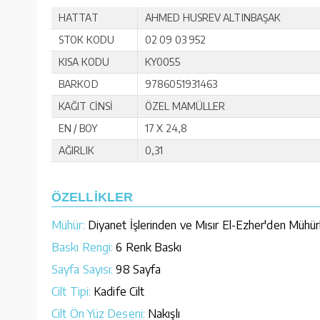
HATTAT
AHMED HUSREV ALTINBAŞAK
STOK KODU
02 09 03 952
KISA KODU
KY0055
BARKOD
9786051931463
KAĞIT CİNSİ
ÖZEL MAMÜLLER
EN / BOY
17 X 24,8
AĞIRLIK
0,31
ÖZELLİKLER
Mühür:
Diyanet İşlerinden ve Mısır El-Ezher'den Mühür
Baskı Rengi:
6 Renk Baskı
Sayfa Sayısı:
98 Sayfa
Cilt Tipi:
Kadife Cilt
Cilt Ön Yüz Deseni:
Nakışlı