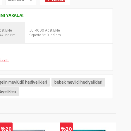
INI YAKALA!
et Ekle,
50 -
1000 Adet Ekle,
%7 İndirim
Sepette %10 İndirim
klayın.
gelin mevlüdü hediyelikleri
bebek mevlidi hediyelikleri
yelikleri
%20
%20
%2