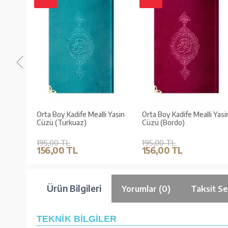
i Yasin
Orta Boy Kadife Mealli Yasin
Orta Boy Kadife Mealli Yasi
akışlı)
Cüzü (Turkuaz)
Cüzü (Bordo)
195,00 TL
195,00 TL
156,00 TL
156,00 TL
Ürün Bilgileri
Yorumlar (0)
Taksit Se
TEKNİK BİLGİLER