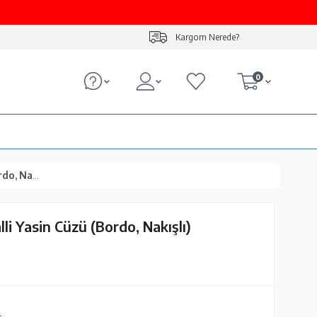
Kargom Nerede?
0
Nakışlı)
li Yasin Cüzü (Bordo, Nakışlı)
L