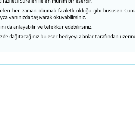
faziletli Sureleri ile en mühim bir eserdir.
leri her zaman okumak faziletli olduğu gibi hususen Cuma 
yca yanınızda taşıyarak okuyabilirsiniz.
ı da anlayabilir ve tefekkür edebilirsiniz.
zde dağıtacağınız bu eser hediyeyi alanlar tarafından üzerine