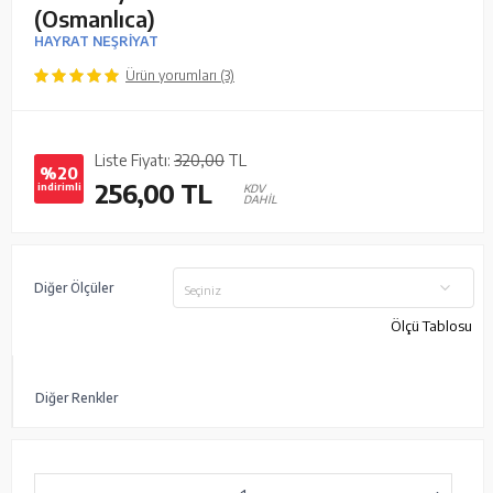
(Osmanlıca)
HAYRAT NEŞRİYAT
Ürün yorumları (3)
Liste Fiyatı:
320,00
TL
%20
256,00
TL
indirimli
KDV
DAHİL
Diğer Ölçüler
Seçiniz
Ölçü Tablosu
Diğer Renkler