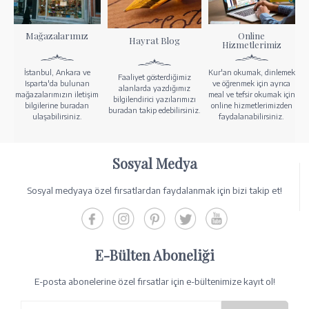
Mağazalarımız
Online
Hayrat Blog
Hizmetlerimiz
İstanbul, Ankara ve
Kur'an okumak, dinlemek
Faaliyet gösterdiğimiz
Isparta'da bulunan
ve öğrenmek için ayrıca
alanlarda yazdığımız
mağazalarımızın iletişim
meal ve tefsir okumak için
bilgilendirici yazılarımızı
bilgilerine buradan
online hizmetlerimizden
buradan takip edebilirsiniz.
ulaşabilirsiniz.
faydalanabilirsiniz.
Sosyal Medya
Sosyal medyaya özel fırsatlardan faydalanmak için bizi takip et!
E-Bülten Aboneliği
E-posta abonelerine özel fırsatlar için e-bültenimize kayıt ol!