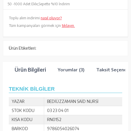
50 -
1000 Adet Ekle,
Sepette %10 İndirim
Toplu alım indirimi
nasıl oluyor?
Tüm kampanyaları görmek için
tıklayın.
Ürün Etiketleri:
Ürün Bilgileri
Yorumlar (3)
Taksit Seçenekl
TEKNİK BİLGİLER
YAZAR
BEDİÜZZAMAN SAİD NURSİ
STOK KODU
03 23 04 01
KISA KODU
RN0152
BARKOD
9786054026074