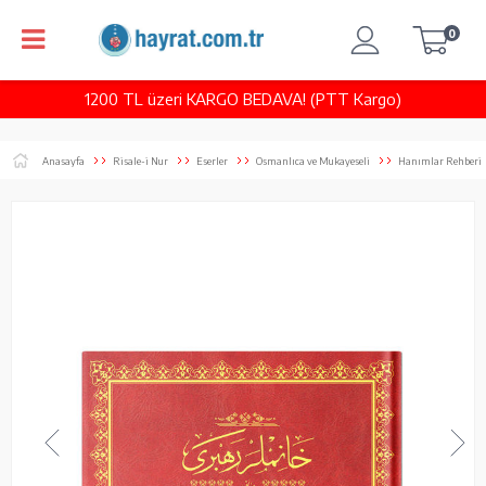
0
1200 TL üzeri KARGO BEDAVA! (PTT Kargo)
Anasayfa
Risale-i Nur
Eserler
Osmanlıca ve Mukayeseli
Hanımlar Rehberi