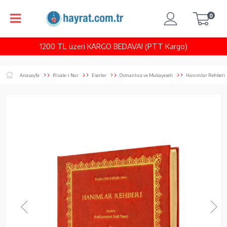
0
1200 TL üzeri KARGO BEDAVA! (PTT Kargo)
Anasayfa
Risale-i Nur
Eserler
Osmanlıca ve Mukayeseli
Hanımlar Rehberi