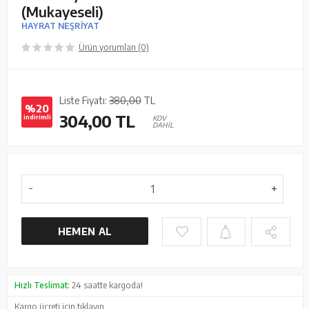
(Mukayeseli)
HAYRAT NEŞRİYAT
Ürün yorumları (0)
Liste Fiyatı:
380,00
TL
%20
304,00
TL
indirimli
KDV
DAHİL
HEMEN AL
Hızlı Teslimat:
24 saatte kargoda!
Kargo ücreti için
tıklayın