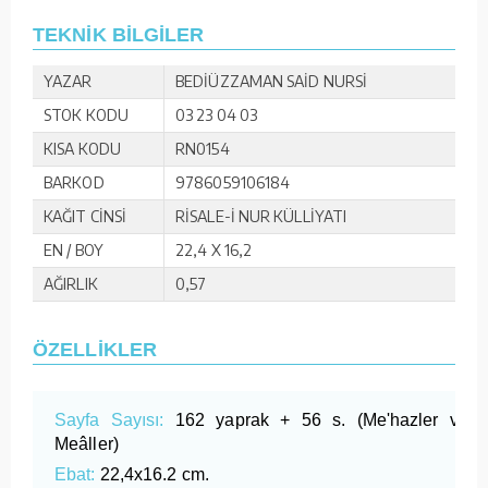
TEKNİK BİLGİLER
YAZAR
BEDİÜZZAMAN SAİD NURSİ
STOK KODU
03 23 04 03
KISA KODU
RN0154
BARKOD
9786059106184
KAĞIT CİNSİ
RİSALE-İ NUR KÜLLİYATI
EN / BOY
22,4 X 16,2
AĞIRLIK
0,57
ÖZELLİKLER
Sayfa Sayısı:
162 yaprak + 56 s. (Me'hazler ve
Meâller)
Ebat:
22,4x16.2 cm.