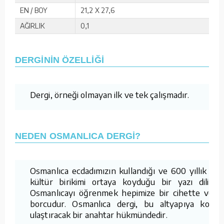
EN / BOY
21,2 X 27,6
AĞIRLIK
0,1
DERGİNİN ÖZELLİĞİ
Dergi, örneği olmayan ilk ve tek çalışmadır.
NEDEN OSMANLICA DERGİ?
Osmanlıca ecdadımızın kullandığı ve 600 yıllık bir
kültür birikimi ortaya koyduğu bir yazı dilidir.
Osmanlıcayı öğrenmek hepimize bir cihette vefa
borcudur. Osmanlıca dergi, bu altyapıya kolay
ulaştıracak bir anahtar hükmündedir.