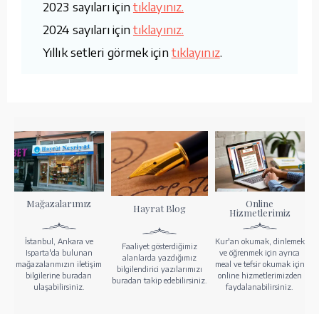
2023 sayıları için
tıklayınız.
2024 sayıları için
tıklayınız.
Yıllık setleri görmek için
tıklayınız
.
Mağazalarımız
Online
Hayrat Blog
Hizmetlerimiz
İstanbul, Ankara ve
Kur'an okumak, dinlemek
Faaliyet gösterdiğimiz
Isparta'da bulunan
ve öğrenmek için ayrıca
alanlarda yazdığımız
mağazalarımızın iletişim
meal ve tefsir okumak için
bilgilendirici yazılarımızı
bilgilerine buradan
online hizmetlerimizden
buradan takip edebilirsiniz.
ulaşabilirsiniz.
faydalanabilirsiniz.