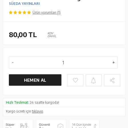
SÜEDA YAYINLARI
Ürün yorumları (1)
80,00
TL
KDV
DAHİL
HEMEN AL
Hızlı Teslimat:
24 saatte kargoda!
Kargo ücreti için
tıklayın