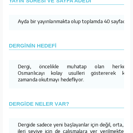
YAYIN SÜRESİ VE SAYFA ADEDİ
Ayda bir yayınlanmakta olup toplamda 40 sayfadır.
DERGİNİN HEDEFİ
Dergi, öncelikle muhatap olan herkese
Osmanlıcayı kolay usulleri göstererek kısa
zamanda okutmayı hedefliyor.
DERGİDE NELER VAR?
Dergide sadece yeni başlayanlar için değil, orta, iyi,
ileri seviye için de çalışmalara yer verilmektedir.