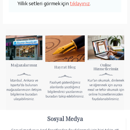
Yıllık setleri görmek için
tıklayınız
.
Mağazalarımız
Online
Hayrat Blog
Hizmetlerimiz
İstanbul, Ankara ve
Kur'an okumak, dinlemek
Faaliyet gösterdiğimiz
Isparta'da bulunan
ve öğrenmek için ayrıca
alanlarda yazdığımız
mağazalarımızın iletişim
meal ve tefsir okumak için
bilgilendirici yazılarımızı
bilgilerine buradan
online hizmetlerimizden
buradan takip edebilirsiniz.
ulaşabilirsiniz.
faydalanabilirsiniz.
Sosyal Medya