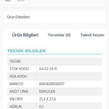
Ürün Etiketleri:
Ürün Bilgileri
Yorumlar (0)
Taksit Seçenekl
TEKNİK BİLGİLER
YAZAR
STOK KODU
04 02 24 11
KISA KODU
BARKOD
8683688061017
KAĞIT CİNSİ
DERGİLER
EN / BOY
21,2 X 27,6
AĞIRLIK
0,1