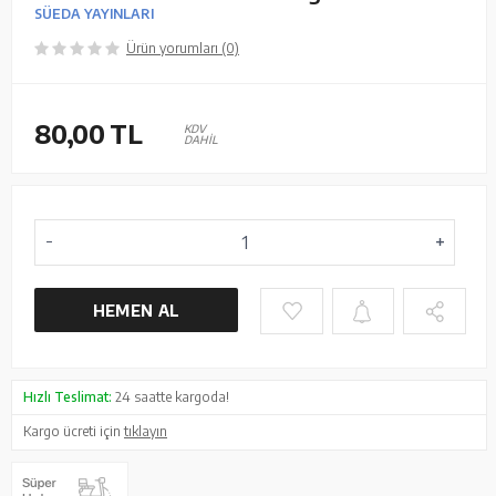
SÜEDA YAYINLARI
Ürün yorumları (0)
80,00
TL
KDV
DAHİL
HEMEN AL
Hızlı Teslimat:
24 saatte kargoda!
Kargo ücreti için
tıklayın