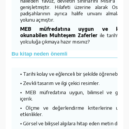
halleden Yavuz, devletin sınırlarını Mısır'a kada
genişletmiştir. Hilafeti üzerine alarak Osmanl
padişahlarının ayrıca halife unvanı almalarını
yolunu açmıştır.
MEB müfredatına uygun ve kola
okunabilen Muhteşem Zaferler
ile tarihte bi
yolculuğa çıkmaya hazır mısınız?
Bu kitap neden önemli
• Tarihi kolay ve eğlenceli bir şekilde öğrenebilme.
• Zevkli tasarım ve ilgi çekici resimler.
• MEB müfredatına uygun, bilimsel ve günce
içerik.
• Ölçme ve değerlendirme kriterlerine uygu
etkinlikler.
• Görsel ve bilişsel algılara hitap eden metin dili.