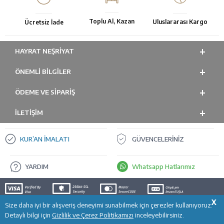
Toplu Al, Kazan
Uluslararası Kargo
Ücretsiz İade
HAYRAT NEŞRIYAT
ÖNEMLI BILGILER
ÖDEME VE SİPARİŞ
İLETİŞİM
KUR’AN İMALATI
GÜVENCELERİNİZ
YARDIM
Whatsapp Hatlarımız
X
Size daha iyi bir alışveriş deneyimi sunabilmek için çerezler kullanıyoruz.
T
-Soft
E-Ticaret
Sistemleriyle Hazırlanmıştır.
Detaylı bilgi için
Gizlilik ve Çerez Politikamızı
inceleyebilirsiniz.