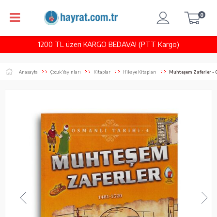
0
1200 TL üzeri KARGO BEDAVA! (PTT Kargo)
Anasayfa
Çocuk Yayınları
Kitaplar
Hikaye Kitapları
Muhteşem Zaferler - 