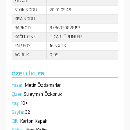
YAZAR
STOK KODU
20 01 05 49
KISA KODU
BARKOD
9786050828153
KAĞIT CİNSİ
TİCARİ ÜRÜNLER
EN / BOY
16,5 X 23
AĞIRLIK
0,09
ÖZELLİKLER
Yazar:
Metin Özdamarlar
Çizer:
Süleyman Özkonuk
Yaş:
10+
Sayfa:
32
Cilt:
Karton Kapak
Kâğıt:
Kitap Kağıdı