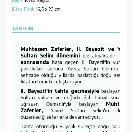
Kitap Ebat:
16,5 x 23 cm
TANITIM
Muhteşem Zaferler, II. Bayezit ve Yavu
Sultan Selim dönemini
ele almaktadır.
Fati
sonrasında
başa geçen II. Bayezit'in yumuşa
politikaları sonucu Yavuz Sultan Selim'in dah
şehzade olduğu yıllarda başlattığı doğu seferler
kitabın temelini oluşturuyor.
II. Bayezit'in tahta geçmesiyle
başlayan Ce
Sultan vakası ve doğuda Şah İsmail sorunuyl
uğraşan Osmanlı'yla başlayan
Muhteşe
Zaferler,
Yavuz Sultan Selim'in doğuy
düzenlediği seferlerle devam ediyor.
Tahta oturduğu 8 yıllık süreçte doğu sorunun