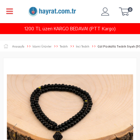
0
1200 TL üzeri KARGO BEDAVA! (PTT Kargo)
Anasayfa
İslami Ürünler
Tesbih
İnci Tesbih
Gül Püsküllü Tesbih Siyah (