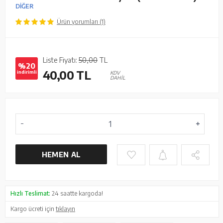
DİĞER
Ürün yorumları (1)
Liste Fiyatı:
50,00
TL
%20
40,00
TL
indirimli
KDV
DAHİL
HEMEN AL
Hızlı Teslimat:
24 saatte kargoda!
Kargo ücreti için
tıklayın