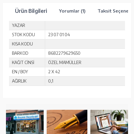
Ürün Bilgileri
Yorumlar (1)
Taksit Seçenekle
YAZAR
STOK KODU
23 07 01 04
KISA KODU
BARKOD
8682279629650
KAĞIT CİNSİ
ÖZEL MAMÜLLER
EN / BOY
2 X 42
AĞIRLIK
0,1