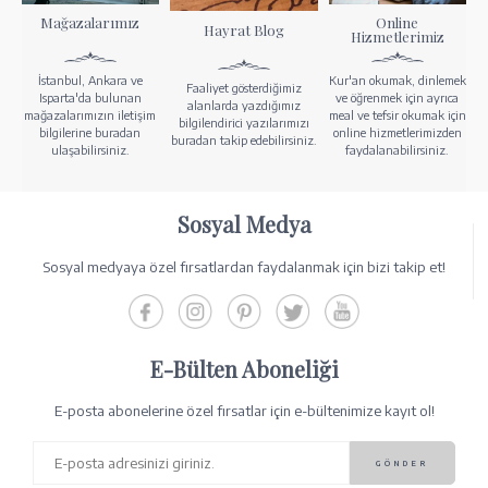
Mağazalarımız
Online
Hayrat Blog
Hizmetlerimiz
İstanbul, Ankara ve
Kur'an okumak, dinlemek
Faaliyet gösterdiğimiz
Isparta'da bulunan
ve öğrenmek için ayrıca
alanlarda yazdığımız
mağazalarımızın iletişim
meal ve tefsir okumak için
bilgilendirici yazılarımızı
bilgilerine buradan
online hizmetlerimizden
buradan takip edebilirsiniz.
ulaşabilirsiniz.
faydalanabilirsiniz.
Sosyal Medya
Sosyal medyaya özel fırsatlardan faydalanmak için bizi takip et!
E-Bülten Aboneliği
E-posta abonelerine özel fırsatlar için e-bültenimize kayıt ol!