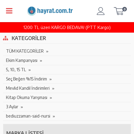
0
1200 TL üzeri KARGO BEDAVA! (PTT Kargo)
KATEGORILER
TÜM KATEGORİLER
Ekim Kampanyası
5, 10, 15 TL
Seç Beğen %15 İndirim
Mevlid Kandil İndirimleri
Kitap Okuma Yarışması
3 Aylar
bediuzzaman-said-nursi
MARKA LISTESI