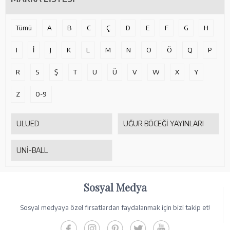
Tümü
A
B
C
Ç
D
E
F
G
H
I
İ
J
K
L
M
N
O
Ö
Q
P
R
S
Ş
T
U
Ü
V
W
X
Y
Z
0-9
ULUED
UĞUR BÖCEĞİ YAYINLARI
UNİ-BALL
Sosyal Medya
Sosyal medyaya özel fırsatlardan faydalanmak için bizi takip et!