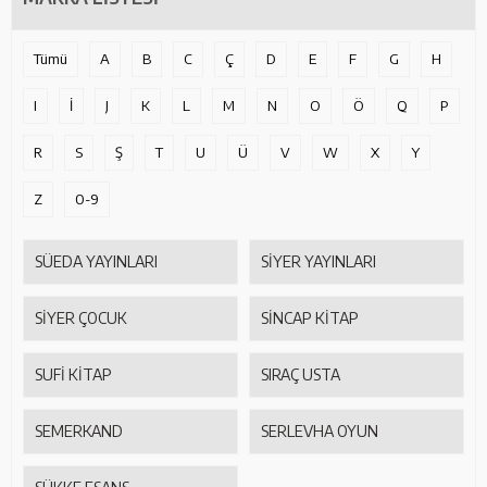
Tümü
A
B
C
Ç
D
E
F
G
H
I
İ
J
K
L
M
N
O
Ö
Q
P
R
S
Ş
T
U
Ü
V
W
X
Y
Z
0-9
SÜEDA YAYINLARI
SİYER YAYINLARI
SİYER ÇOCUK
SİNCAP KİTAP
SUFİ KİTAP
SIRAÇ USTA
SEMERKAND
SERLEVHA OYUN