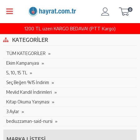
0
1200 TL üzeri KARGO BEDAVA! (PTT Kargo)
KATEGORILER
TÜM KATEGORİLER
Ekim Kampanyası
5, 10, 15 TL
Seç Beğen %15 İndirim
Mevlid Kandil İndirimleri
Kitap Okuma Yarışması
3 Aylar
bediuzzaman-said-nursi
MARKA LISTESI