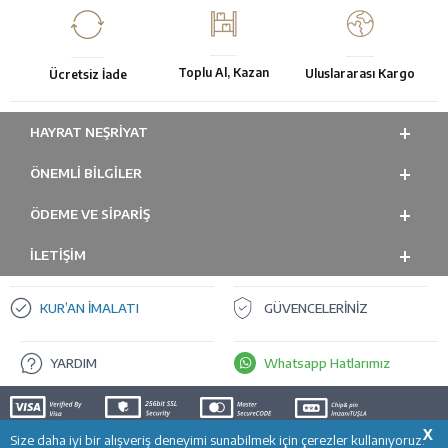
Toplu Al, Kazan
Uluslararası Kargo
Ücretsiz İade
HAYRAT NEŞRIYAT
ÖNEMLI BILGILER
ÖDEME VE SİPARİŞ
İLETİŞİM
KUR’AN İMALATI
GÜVENCELERİNİZ
YARDIM
Whatsapp Hatlarımız
X
Size daha iyi bir alışveriş deneyimi sunabilmek için çerezler kullanıyoruz.