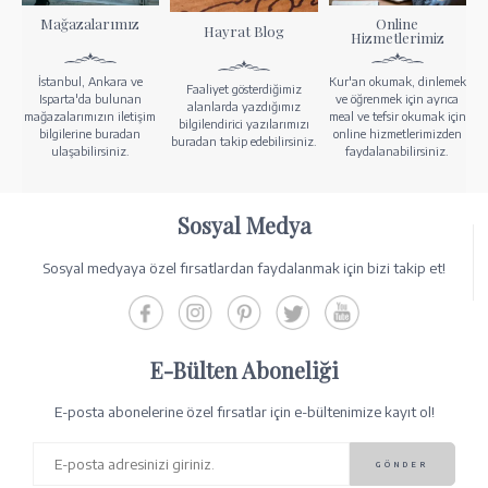
Mağazalarımız
Online
Hayrat Blog
Hizmetlerimiz
İstanbul, Ankara ve
Kur'an okumak, dinlemek
Faaliyet gösterdiğimiz
Isparta'da bulunan
ve öğrenmek için ayrıca
alanlarda yazdığımız
mağazalarımızın iletişim
meal ve tefsir okumak için
bilgilendirici yazılarımızı
bilgilerine buradan
online hizmetlerimizden
buradan takip edebilirsiniz.
ulaşabilirsiniz.
faydalanabilirsiniz.
Sosyal Medya
Sosyal medyaya özel fırsatlardan faydalanmak için bizi takip et!
E-Bülten Aboneliği
E-posta abonelerine özel fırsatlar için e-bültenimize kayıt ol!