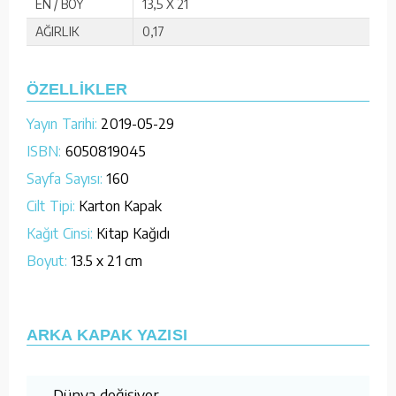
EN / BOY
13,5 X 21
AĞIRLIK
0,17
ÖZELLİKLER
Yayın Tarihi:
2019-05-29
ISBN:
6050819045
Sayfa Sayısı:
160
Cilt Tipi:
Karton Kapak
Kağıt Cinsi:
Kitap Kağıdı
Boyut:
13.5 x 21 cm
ARKA KAPAK YAZISI
Dünya değişiyor.