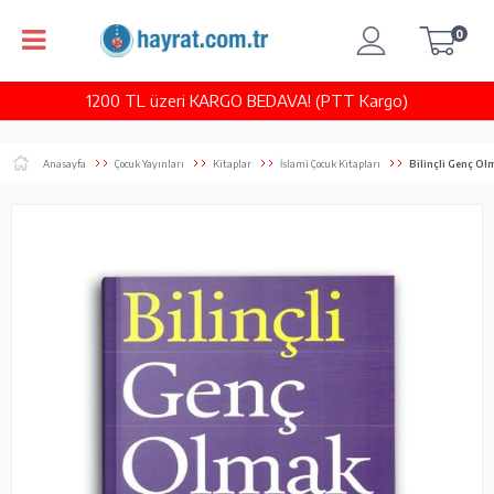
0
1200 TL üzeri KARGO BEDAVA! (PTT Kargo)
Anasayfa
Çocuk Yayınları
Kitaplar
İslami Çocuk Kitapları
Bilinçli Genç Ol