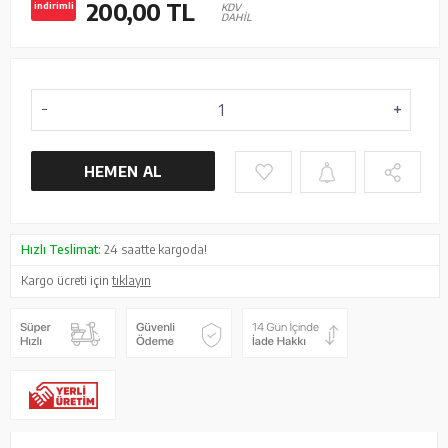
200,00
TL
indirimli
KDV
DAHİL
HEMEN AL
Hızlı Teslimat:
24 saatte kargoda!
Kargo ücreti için
tıklayın