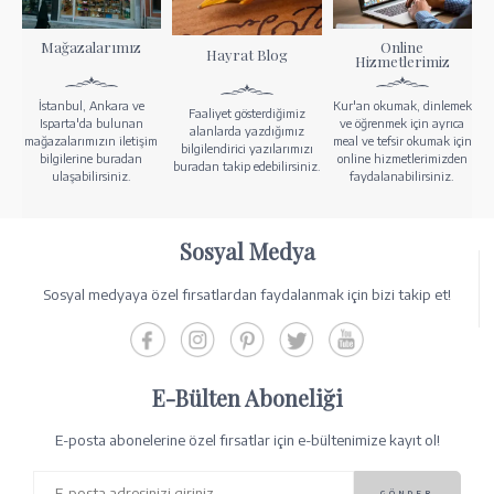
Mağazalarımız
Online
Hayrat Blog
Hizmetlerimiz
İstanbul, Ankara ve
Kur'an okumak, dinlemek
Faaliyet gösterdiğimiz
Isparta'da bulunan
ve öğrenmek için ayrıca
alanlarda yazdığımız
mağazalarımızın iletişim
meal ve tefsir okumak için
bilgilendirici yazılarımızı
bilgilerine buradan
online hizmetlerimizden
buradan takip edebilirsiniz.
ulaşabilirsiniz.
faydalanabilirsiniz.
Sosyal Medya
Sosyal medyaya özel fırsatlardan faydalanmak için bizi takip et!
E-Bülten Aboneliği
E-posta abonelerine özel fırsatlar için e-bültenimize kayıt ol!