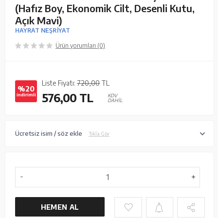
(Hafız Boy, Ekonomik Cilt, Desenli Kutu,
Açık Mavi)
HAYRAT NEŞRİYAT
Ürün yorumları (0)
Liste Fiyatı:
720,00
TL
%20
576,00
TL
indirimli
KDV
DAHİL
Ücretsiz isim / söz ekle
Tıkla Gör
HEMEN AL