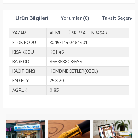
Ürün Bilgileri
Yorumlar (0)
Taksit Seçenekl
YAZAR
AHMET HÜSREV ALTINBAŞAK
STOK KODU
30 1571 14 046 1401
KISA KODU
KO1146
BARKOD
8683688033595
KAĞIT CİNSİ
KOMBİNE SETLER(ÖZEL)
EN / BOY
25 X 20
AĞIRLIK
0,85