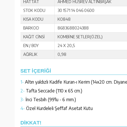
HATTAT
AHMED HUSREV ALTINBAŞAK
STOK KODU
30 1571 14 046 0600
KISA KODU
KO848
BARKOD
8683688024388
KAĞIT CİNSİ
KOMBİNE SETLER(ÖZEL)
EN / BOY
24 X 20,5
AĞIRLIK
0,98
SET İÇERİĞİ
1-
Altın yaldızlı Kadife Kuran-ı Kerim (14x20 cm. Diyan
2-
Tafta Seccade (110 x 65 cm.)
3-
İnci Tesbih (99'lu - 6 mm.)
4-
Özel Kurdeleli Şeffaf Asetat Kutu
DİKKAT!