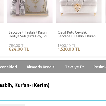
Seccade + Tesbih + Kuran
Çizgili Kutu Çeyizlik,
Hediye Seti (Orta Boy, Gri,
Seccade + Tesbih + Kuran
)
Ekonomik Cilt)
Hediye Seti (Orta Boy,
Kadife, Beyaz, Elif-Vav)
780,00 TL
1.900,00 TL
624,00 TL
1.520,00 TL
çenekleri
Alışveriş Kredisi
Tavsiye Et
Resiml
esbih, Kur'an-ı Kerim)