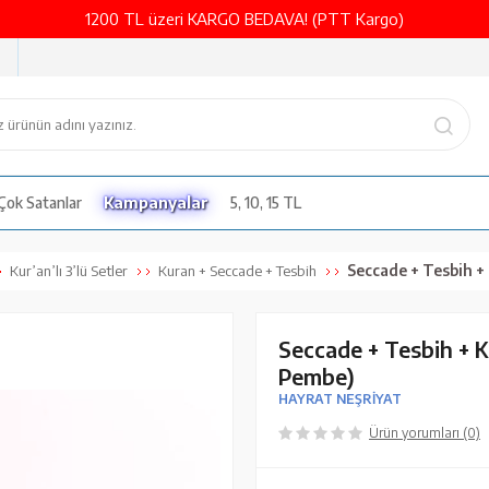
1200 TL üzeri KARGO BEDAVA! (PTT Kargo)
Çok Satanlar
Kampanyalar
5, 10, 15 TL
Seccade + Tesbih + Kuran Hed
Kur’an’lı 3’lü Setler
Kuran + Seccade + Tesbih
Seccade + Tesbih + Ku
Pembe)
HAYRAT NEŞRİYAT
Ürün yorumları (0)