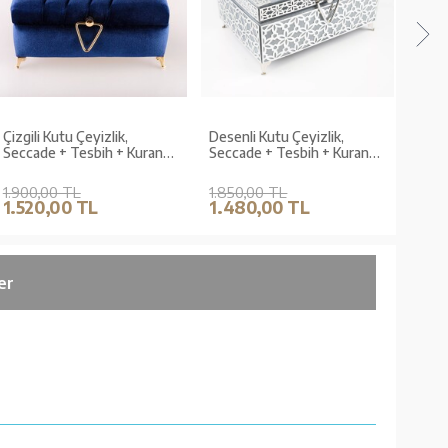
Çizgili Kutu Çeyizlik,
Desenli Kutu Çeyizlik,
Secc
Seccade + Tesbih + Kuran
Seccade + Tesbih + Kuran
Hedi
Hediye Seti (Orta Boy,
Hediye Seti (Hafız Boy,
Kadif
Kadife, Lacivert, Elif-Vav)
Kadife, Gri, Elif-Vav)
1.900,00 TL
1.850,00 TL
700,
1.520,00 TL
1.480,00 TL
560
er