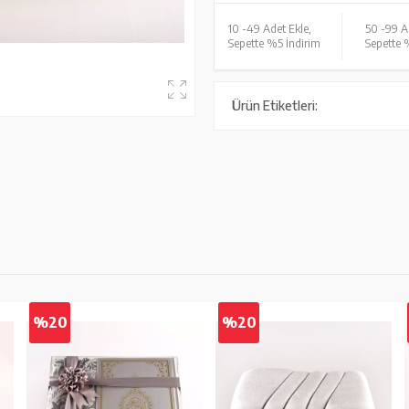
10 -
49 Adet Ekle,
50 -
99 A
Sepette %5 İndirim
Sepette 
Ürün Etiketleri:
%20
%20