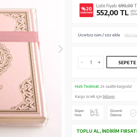
Liste Fiyatı:
690,00
T
%20
552,00
TL
KDV
indirimli
DAH
Ücretsiz isim / söz ekle
Tıkla Gö
SEPETE
Hızlı Teslimat:
24 saatte kargoda!
Kargo ücreti için
tıklayın
TOPLU AL, İNDIRIM FIRSAT