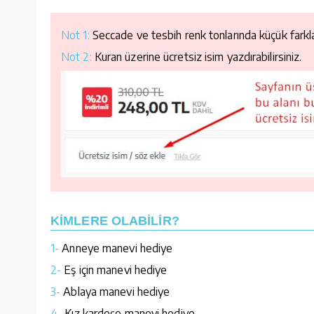
Not 1:
Seccade ve tesbih renk tonlarında küçük farklar
Not 2:
Kuran üzerine ücretsiz isim yazdırabilirsiniz.
KİMLERE OLABİLİR?
1-
Anneye manevi hediye
2-
Eş için manevi hediye
3-
Ablaya manevi hediye
4-
Kız kardeşe manevi hediye