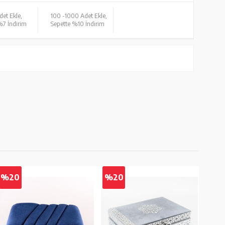
det Ekle,
100 -
1000 Adet Ekle,
%7 İndirim
Sepette %10 İndirim
%20
%20
%2