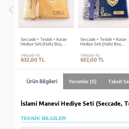
uran
Seccade + Tesbih + Kuran
Seccade + Tesbih + Kuran
oy,
Hediye Seti (Hafız Boy,
Hediye Seti (Hafız Boy,
ah)
Kadife, Gold, Lafzatullah)
Kadife, Lacivert, Lafzatullah
790,00 TL
790,00 TL
632,00 TL
632,00 TL
Ürün Bilgileri
Yorumlar (0)
Taksit Se
İslami Manevi Hediye Seti (Seccade, T
TEKNİK BİLGİLER