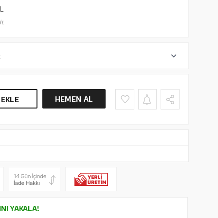
L
İL
r
HEMEN AL
 EKLE
INI YAKALA!