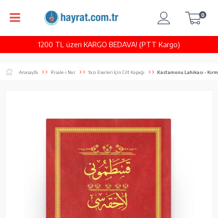
0
1200 TL üzeri KARGO BEDAVA! (PTT Kargo)
Anasayfa
Risale-i Nur
Yazı Eserleri İçin Cilt Kapağı
Kastamonu Lahikası - Kırmız