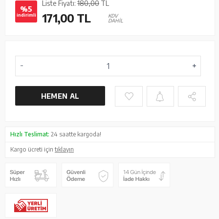
Liste Fiyatı:
180,00
TL
%5
171,00
TL
indirimli
KDV
DAHİL
HEMEN AL
Hızlı Teslimat:
24 saatte kargoda!
Kargo ücreti için
tıklayın