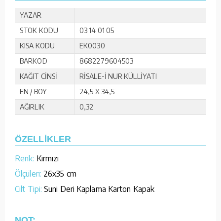
YAZAR
STOK KODU
03 14 01 05
KISA KODU
EK0030
BARKOD
8682279604503
KAĞIT CİNSİ
RİSALE-İ NUR KÜLLİYATI
EN / BOY
24,5 X 34,5
AĞIRLIK
0,32
ÖZELLİKLER
Renk:
Kırmızı
Ölçüleri:
26x35 cm
Cilt Tipi:
Suni Deri Kaplama Karton Kapak
NOT: