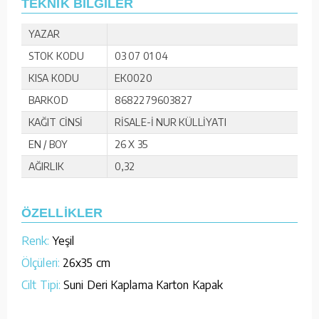
TEKNİK BİLGİLER
YAZAR
STOK KODU
03 07 01 04
KISA KODU
EK0020
BARKOD
8682279603827
KAĞIT CİNSİ
RİSALE-İ NUR KÜLLİYATI
EN / BOY
26 X 35
AĞIRLIK
0,32
ÖZELLİKLER
Renk:
Yeşil
Ölçüleri:
26x35 cm
Cilt Tipi:
Suni Deri Kaplama Karton Kapak