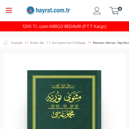
0
1200 TL üzeri KARGO BEDAVA! (PTT Kargo)
Anasayfa
Risale-i Nur
Yazı Eserleri İçin Cilt Kapağı
Mesnevi-i Nuriye - Yeşil (Yaz