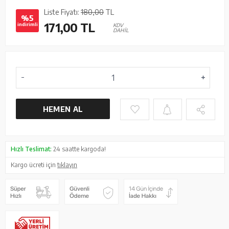
Liste Fiyatı:
180,00
TL
%5
171,00
TL
indirimli
KDV
DAHİL
HEMEN AL
Hızlı Teslimat:
24 saatte kargoda!
Kargo ücreti için
tıklayın