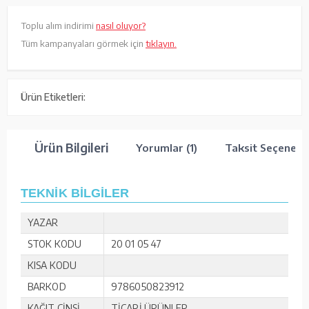
Toplu alım indirimi
nasıl oluyor?
Tüm kampanyaları görmek için
tıklayın.
Ürün Etiketleri:
Ürün Bilgileri
Yorumlar (1)
Taksit Seçenekle
TEKNİK BİLGİLER
YAZAR
STOK KODU
20 01 05 47
KISA KODU
BARKOD
9786050823912
KAĞIT CİNSİ
TİCARİ ÜRÜNLER