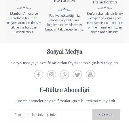
Hayrat Blog
Hizmetlerimiz
İstanbul, Ankara ve
Kur'an okumak, dinlemek
Faaliyet gösterdiğimiz
Isparta'da bulunan
ve öğrenmek için ayrıca
alanlarda yazdığımız
mağazalarımızın iletişim
meal ve tefsir okumak için
bilgilendirici yazılarımızı
bilgilerine buradan
online hizmetlerimizden
buradan takip edebilirsiniz.
ulaşabilirsiniz.
faydalanabilirsiniz.
Sosyal Medya
Sosyal medyaya özel fırsatlardan faydalanmak için bizi takip et!
E-Bülten Aboneliği
E-posta abonelerine özel fırsatlar için e-bültenimize kayıt ol!