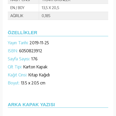
EN / BOY
13,5 X 20,5
AĞIRLIK
0,185
ÖZELLİKLER
Yayın Tarihi:
2019-11-25
ISBN:
6050823912
Sayfa Sayısı:
176
Cilt Tipi:
Karton Kapak
Kağıt Cinsi:
Kitap Kağıdı
Boyut:
13.5 x 20.5 cm
ARKA KAPAK YAZISI