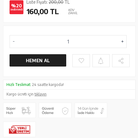
Liste Fiyatı:
200,00
TL
%20
160,00
TL
indirimli
KDV
DAHİL
HEMEN AL
Hızlı Teslimat:
24 saatte kargoda!
Kargo ücreti için
tıklayın