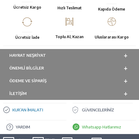
Ücretsiz Kargo
Hızlı Teslimat
Kapıda Ödeme
Toplu Al, Kazan
Uluslararası Kargo
Ücretsiz İade
HAYRAT NEŞRIYAT
ÖNEMLI BILGILER
ÖDEME VE SİPARİŞ
İLETİŞİM
KUR’AN İMALATI
GÜVENCELERİNİZ
YARDIM
Whatsapp Hatlarımız