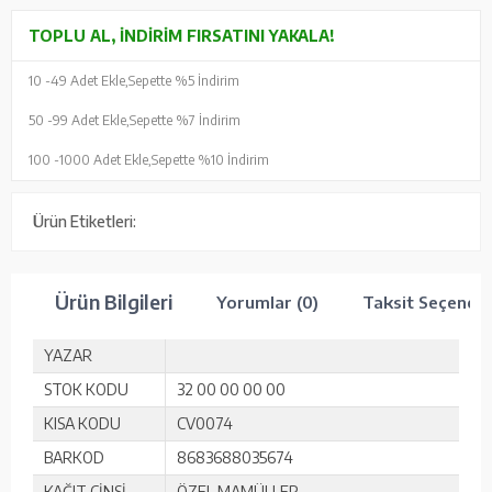
TOPLU AL, İNDIRIM FIRSATINI YAKALA!
10 -
49 Adet Ekle,
Sepette %5 İndirim
50 -
99 Adet Ekle,
Sepette %7 İndirim
100 -
1000 Adet Ekle,
Sepette %10 İndirim
Ürün Etiketleri:
Ürün Bilgileri
Yorumlar (0)
Taksit Seçenekl
YAZAR
STOK KODU
32 00 00 00 00
KISA KODU
CV0074
BARKOD
8683688035674
KAĞIT CİNSİ
ÖZEL MAMÜLLER