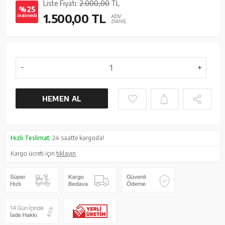
Liste Fiyatı:
2.000,00
TL
%25
1.500,00
TL
indirimli
KDV
DAHİL
HEMEN AL
Hızlı Teslimat:
24 saatte kargoda!
Kargo ücreti için
tıklayın