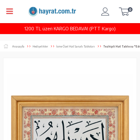
0
1200 TL üzeri KARGO BEDAVA! (PTT Kargo)
Anasayfa
Hediyelikler
İsme Özel Hat Sanatı Tabloları
Tezhipli Hat Tablosu "Ede