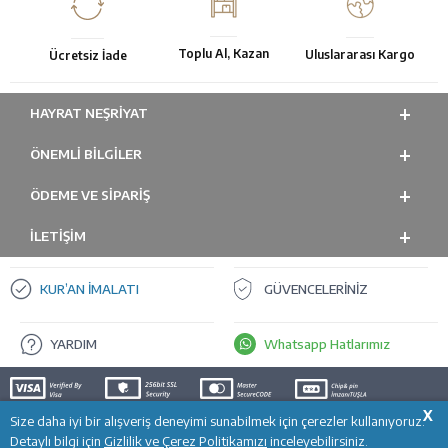
Toplu Al, Kazan
Uluslararası Kargo
Ücretsiz İade
HAYRAT NEŞRIYAT
ÖNEMLI BILGILER
ÖDEME VE SİPARİŞ
İLETİŞİM
KUR’AN İMALATI
GÜVENCELERİNİZ
YARDIM
Whatsapp Hatlarımız
X
Size daha iyi bir alışveriş deneyimi sunabilmek için çerezler kullanıyoruz.
SEPETE EKLE
T
-Soft
E-Ticaret
Sistemleriyle Hazırlanmıştır.
Detaylı bilgi için
Gizlilik ve Çerez Politikamızı
inceleyebilirsiniz.