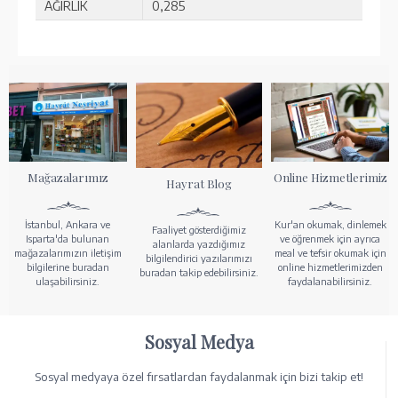
AĞIRLIK
0,285
Mağazalarımız
Online Hizmetlerimiz
Hayrat Blog
İstanbul, Ankara ve
Kur'an okumak, dinlemek
Faaliyet gösterdiğimiz
Isparta'da bulunan
ve öğrenmek için ayrıca
alanlarda yazdığımız
mağazalarımızın iletişim
meal ve tefsir okumak için
bilgilendirici yazılarımızı
bilgilerine buradan
online hizmetlerimizden
buradan takip edebilirsiniz.
ulaşabilirsiniz.
faydalanabilirsiniz.
Sosyal Medya
Sosyal medyaya özel fırsatlardan faydalanmak için bizi takip et!