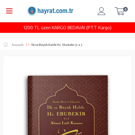
0
1200 TL üzeri KARGO BEDAVA! (PTT Kargo)
Anasayfa
İlk ve Büyük Halife Hz. Ebubekir (r.a.)