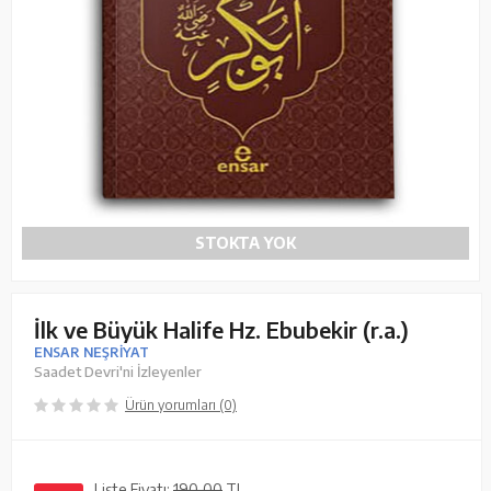
STOKTA YOK
İlk ve Büyük Halife Hz. Ebubekir (r.a.)
ENSAR NEŞRİYAT
Saadet Devri'ni İzleyenler
Ürün yorumları (0)
Liste Fiyatı:
190,00
TL