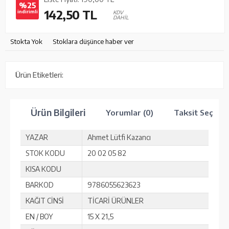
%25
142,50
TL
indirimli
KDV
DAHİL
Stokta Yok
Stoklara düşünce haber ver
Ürün Etiketleri:
Ürün Bilgileri
Yorumlar (0)
Taksit Seçenek
YAZAR
Ahmet Lütfi Kazancı
STOK KODU
20 02 05 82
KISA KODU
BARKOD
9786055623623
KAĞIT CİNSİ
TİCARİ ÜRÜNLER
EN / BOY
15 X 21,5