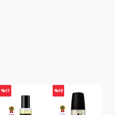
%17
%19
%1