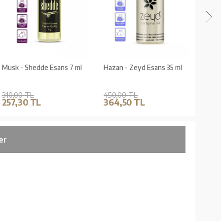
Musk - Shedde Esans 7 ml
Hazan - Zeyd Esans 35 ml
Bad-
ml
310,00 TL
450,00 TL
200,
257,30 TL
364,50 TL
172
er