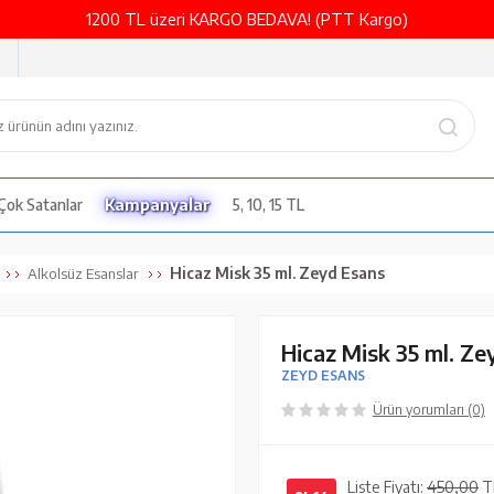
1200 TL üzeri KARGO BEDAVA! (PTT Kargo)
Çok Satanlar
Kampanyalar
5, 10, 15 TL
Hicaz Misk 35 ml. Zeyd Esans
Alkolsüz Esanslar
Hicaz Misk 35 ml. Ze
ZEYD ESANS
Ürün yorumları (0)
Liste Fiyatı:
450,00
T