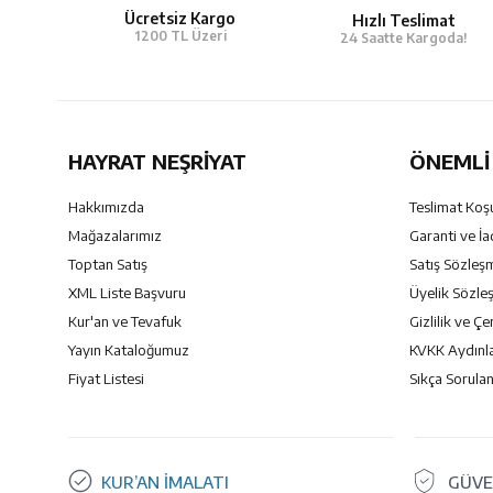
Ücretsiz Kargo
Hızlı Teslimat
1200 TL Üzeri
24 Saatte Kargoda!
HAYRAT NEŞRIYAT
ÖNEMLI 
Hakkımızda
Teslimat Koşu
Mağazalarımız
Garanti ve İa
Toptan Satış
Satış Sözleş
XML Liste Başvuru
Üyelik Sözle
Kur'an ve Tevafuk
Gizlilik ve Çe
Yayın Kataloğumuz
KVKK Aydınl
Fiyat Listesi
Sıkça Sorulan
KUR’AN İMALATI
GÜVE