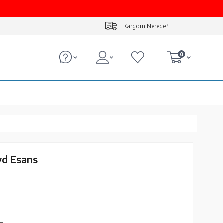
Kargom Nerede?
0
yd Esans
L