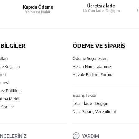
Ücretsiz İade
Kapıda Ödeme
T
14 Gün İade-Değişim
Yalnızca Nakit
BILGILER
ÖDEME VE SİPARİŞ
lları
Ödeme Seçenekleri
de Koşulları
Hesap Numaralarımız
mesi
Havale Bildirim Formu
şmesi
rez Politikası
Sipariş Takibi
atma Metni
İptal - İade - Değişim
 Sorular
Nasıl Sipariş Verebilirim?
NCELERİNİZ
YARDIM