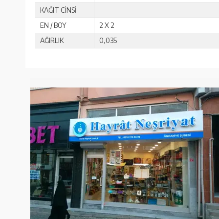
KAĞIT CİNSİ
EN / BOY
2 X 2
AĞIRLIK
0,035