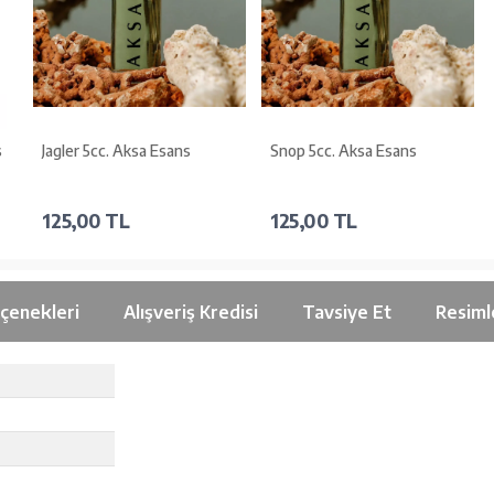
s
Jagler 5cc. Aksa Esans
Snop 5cc. Aksa Esans
125,00 TL
125,00 TL
çenekleri
Alışveriş Kredisi
Tavsiye Et
Resiml