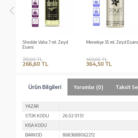
ans
Shedde Vaha 7 ml. Zeyd
Menekşe 35 ml. Zeyd Esan
Esans
310,00 TL
450,00 TL
266,60 TL
364,50 TL
Ürün Bilgileri
Yorumlar (0)
Taksit Se
YAZAR
STOK KODU
26 02 01 51
KISA KODU
BARKOD
8683688062212