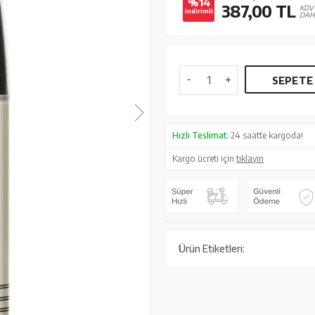
%14
387,00
TL
KDV
indirimli
DAH
SEPETE
Hızlı Teslimat:
24 saatte kargoda!
Kargo ücreti için
tıklayın
Ürün Etiketleri: