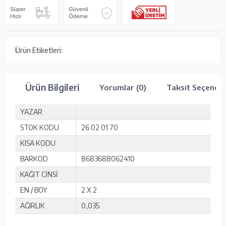
Ürün Etiketleri:
Ürün Bilgileri
Yorumlar (0)
Taksit Seçenekl
YAZAR
STOK KODU
26 02 01 70
KISA KODU
BARKOD
8683688062410
KAĞIT CİNSİ
EN / BOY
2 X 2
AĞIRLIK
0,035