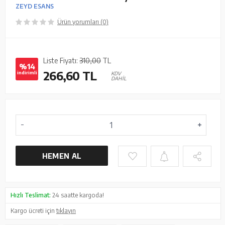
ZEYD ESANS
Ürün yorumları (0)
Liste Fiyatı:
310,00
TL
%14
266,60
TL
indirimli
KDV
DAHİL
HEMEN AL
Hızlı Teslimat:
24 saatte kargoda!
Kargo ücreti için
tıklayın