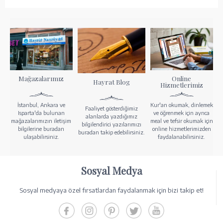
Mağazalarımız
Online
Hayrat Blog
Hizmetlerimiz
İstanbul, Ankara ve
Kur'an okumak, dinlemek
Faaliyet gösterdiğimiz
Isparta'da bulunan
ve öğrenmek için ayrıca
alanlarda yazdığımız
mağazalarımızın iletişim
meal ve tefsir okumak için
bilgilendirici yazılarımızı
bilgilerine buradan
online hizmetlerimizden
buradan takip edebilirsiniz.
ulaşabilirsiniz.
faydalanabilirsiniz.
Sosyal Medya
Sosyal medyaya özel fırsatlardan faydalanmak için bizi takip et!