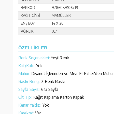
BARKOD
9786059106719
KAĞIT CİNSİ
MAMÜLLER
EN / BOY
14 X 20
AĞIRLIK
0,7
ÖZELLİKLER
Renk Seçenekleri:
Yeşil Renk
Kılıf/Kutu:
Yok
Mühür:
Diyanet İşlerinden ve Mısır El-Ezher'den Mühür
Baskı Rengi:
2 Renk Baskı
Sayfa Sayısı:
613 Sayfa
Cilt Tipi:
Kağıt Kaplama Karton Kapak
Kenar Yaldızı:
Yok
Karekod:
Var