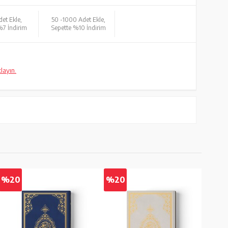
et Ekle,
50 -
1000 Adet Ekle,
%7 İndirim
Sepette %10 İndirim
klayın.
%20
%20
%2