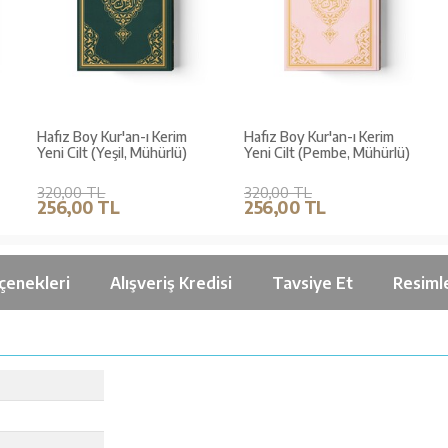
Hafız Boy Kur'an-ı Kerim
Hafız Boy Kur'an-ı Kerim
Yeni Cilt (Yeşil, Mühürlü)
Yeni Cilt (Pembe, Mühürlü)
320,00 TL
320,00 TL
256,00 TL
256,00 TL
çenekleri
Alışveriş Kredisi
Tavsiye Et
Resiml