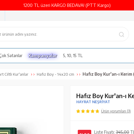
1200 TL üzeri KARGO BEDAVA! (PTT Kargo)
Çok Satanlar
Kampanyalar
5, 10, 15 TL
Hafız Boy Kur'an-ı Kerim (2 R
t Ciltli Kur'anlar
Hafız Boy - 14x20 cm
Hafız Boy Kur'an-ı Ke
HAYRAT NEŞRİYAT
Ürün yorumları (3)
Liste Fiyatı:
345,00
T