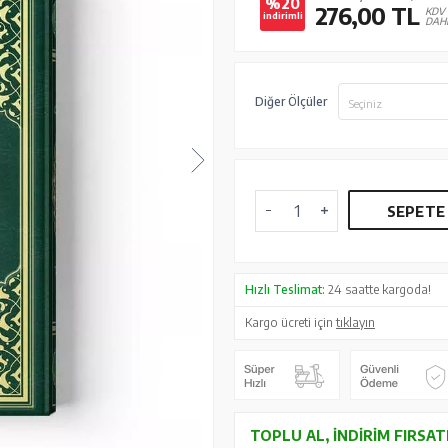
%20
276,00
TL
KDV
indirimli
DAH
Diğer Ölçüler
Seçiniz
SEPETE
Hızlı Teslimat:
24 saatte kargoda!
Kargo ücreti için
tıklayın
TOPLU AL, İNDIRIM FIRSAT