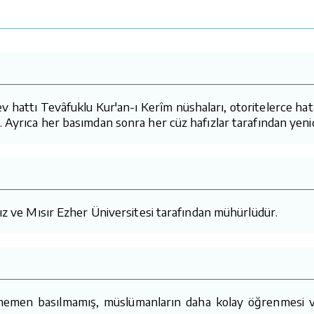
attı Tevâfuklu Kur'an-ı Kerîm nüshaları, otoritelerce hatasız
 Ayrıca her basımdan sonra her cüz hafızlar tarafından yeni
mız ve Mısır Ezher Üniversitesi tarafından mühürlüdür.
 hemen basılmamış, müslümanların daha kolay öğrenmesi v