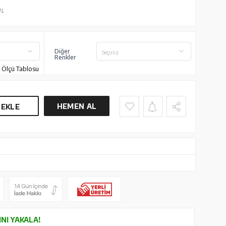
İL
Diğer
Seçiniz
Renkler
Ölçü Tablosu
HEMEN AL
 EKLE
INI YAKALA!