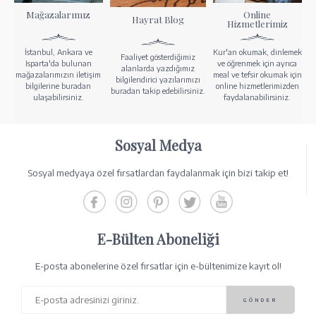
Mağazalarımız
Online
Hayrat Blog
Hizmetlerimiz
İstanbul, Ankara ve
Kur'an okumak, dinlemek
Faaliyet gösterdiğimiz
Isparta'da bulunan
ve öğrenmek için ayrıca
alanlarda yazdığımız
mağazalarımızın iletişim
meal ve tefsir okumak için
bilgilendirici yazılarımızı
bilgilerine buradan
online hizmetlerimizden
buradan takip edebilirsiniz.
ulaşabilirsiniz.
faydalanabilirsiniz.
Sosyal Medya
Sosyal medyaya özel fırsatlardan faydalanmak için bizi takip et!
E-Bülten Aboneliği
E-posta abonelerine özel fırsatlar için e-bültenimize kayıt ol!