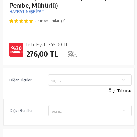
Pembe, Mühürlü)
HAYRAT NEŞRİYAT
Ürün yorumları (2)
Liste Fiyatı:
345,00
TL
%20
276,00
TL
indirimli
KDV
DAHİL
Diğer Ölçüler
Seçiniz
Ölçü Tablosu
Diğer Renkler
Seçiniz