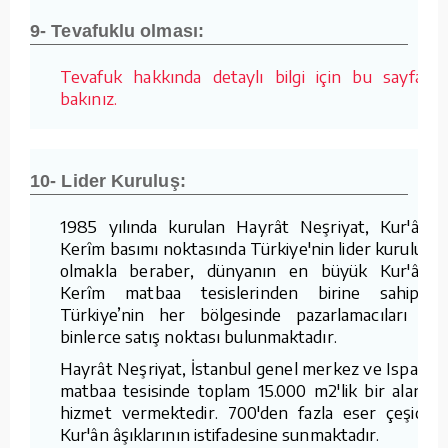
9- Tevafuklu olması:
Tevafuk hakkında detaylı bilgi için bu sayfaya
bakınız.
10- Lider Kuruluş:
1985 yılında kurulan Hayrât Neşriyat, Kur'ân-ı
Kerîm basımı noktasında Türkiye'nin lider kuruluşu
olmakla beraber, dünyanın en büyük Kur'ân-ı
Kerîm matbaa tesislerinden birine sahiptir.
Türkiye’nin her bölgesinde pazarlamacıları ve
binlerce satış noktası bulunmaktadır.
Hayrât Neşriyat, İstanbul genel merkez ve Isparta
matbaa tesisinde toplam 15.000 m2'lik bir alanda
hizmet vermektedir. 700'den fazla eser çeşidini
Kur'ân âşıklarının istifadesine sunmaktadır.