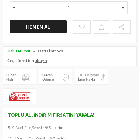
HEMEN AL
Hızlı Teslimat:
24 saatte kargoda!
Kargo ücreti için
tıklayın
TOPLU AL, İNDIRIM FIRSATINI YAKALA!
5 -
9 Adet Ekle,
Sepette %5 İndirim
10 -
49 Adet Ekle,
Sepette %7 İndirim