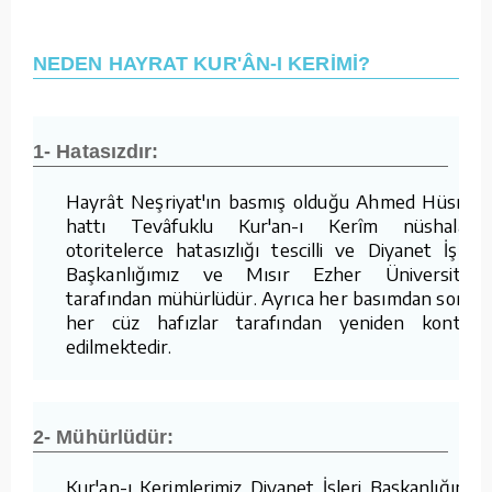
NEDEN HAYRAT KUR'ÂN-I KERİMİ?
1- Hatasızdır:
Hayrât Neşriyat'ın basmış olduğu Ahmed Hüsrev
hattı Tevâfuklu Kur'an-ı Kerîm nüshaları,
otoritelerce hatasızlığı tescilli ve Diyanet İşleri
Başkanlığımız ve Mısır Ezher Üniversitesi
tarafından mühürlüdür. Ayrıca her basımdan sonra
her cüz hafızlar tarafından yeniden kontrol
edilmektedir.
2- Mühürlüdür:
Kur'an-ı Kerimlerimiz Diyanet İşleri Başkanlığımız