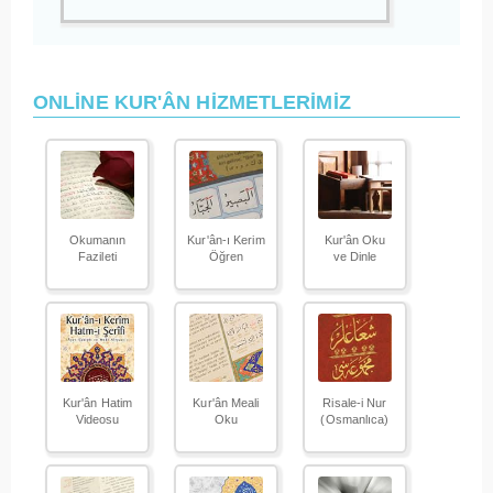
ONLİNE KUR'ÂN HİZMETLERİMİZ
Okumanın
Kur'ân-ı Kerim
Kur'ân Oku
Fazileti
Öğren
ve Dinle
Kur'ân Hatim
Kur'ân Meali
Risale-i Nur
Videosu
Oku
(Osmanlıca)