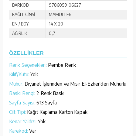
BARKOD
9786059106627
KAĞIT CİNSİ
MAMÜLLER
EN / BOY
14 X 20
AĞIRLIK
0,7
ÖZELLİKLER
Renk Seçenekleri:
Pembe Renk
Kılıf/Kutu:
Yok
Mühür:
Diyanet İşlerinden ve Mısır El-Ezher'den Mühürlü
Baskı Rengi:
2 Renk Baskı
Sayfa Sayısı:
613 Sayfa
Cilt Tipi:
Kağıt Kaplama Karton Kapak
Kenar Yaldızı:
Yok
Karekod:
Var