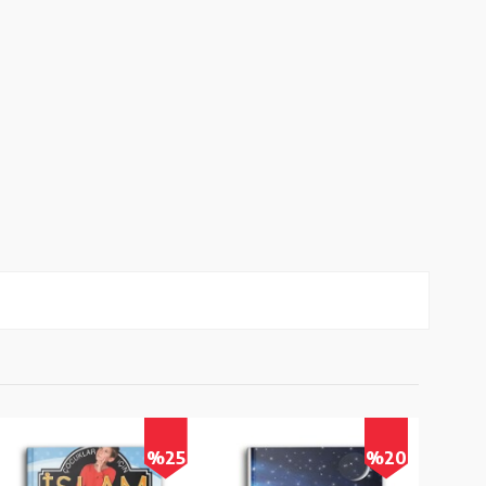
%25
%20