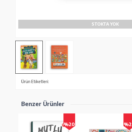
STOKTA YOK
Ürün Etiketleri:
Benzer Ürünler
%20
%20
%2