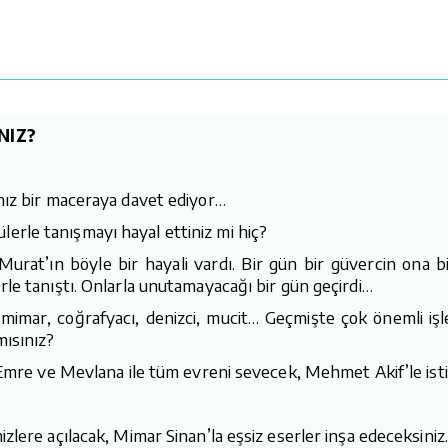
NIZ?
ınız bir maceraya davet ediyor…
erle tanışmayı hayal ettiniz mi hiç?
 Murat’ın böyle bir hayali vardı. Bir gün bir güvercin ona 
rle tanıştı. Onlarla unutamayacağı bir gün geçirdi…
 mimar, coğrafyacı, denizci, mucit… Geçmişte çok önemli işl
mısınız?
us Emre ve Mevlana ile tüm evreni sevecek, Mehmet Akif’le ist
izlere açılacak, Mimar Sinan’la eşsiz eserler inşa edeceksiniz.