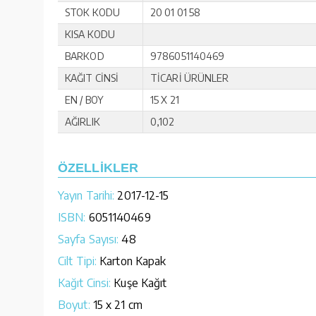
STOK KODU
20 01 01 58
KISA KODU
BARKOD
9786051140469
KAĞIT CİNSİ
TİCARİ ÜRÜNLER
EN / BOY
15 X 21
AĞIRLIK
0,102
ÖZELLİKLER
Yayın Tarihi:
2017-12-15
ISBN:
6051140469
Sayfa Sayısı:
48
Cilt Tipi:
Karton Kapak
Kağıt Cinsi:
Kuşe Kağıt
Boyut:
15 x 21 cm