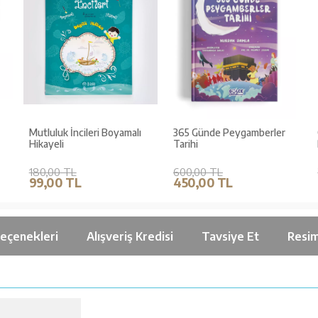
Mutluluk İncileri Boyamalı
365 Günde Peygamberler
Hikayeli
Tarihi
180,00 TL
600,00 TL
99,00 TL
450,00 TL
Seçenekleri
Alışveriş Kredisi
Tavsiye Et
Resim