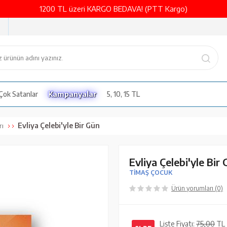
1200 TL üzeri KARGO BEDAVA! (PTT Kargo)
Çok Satanlar
Kampanyalar
5, 10, 15 TL
Evliya Çelebi'yle Bir Gün
rı
Evliya Çelebi'yle Bir
TİMAŞ ÇOCUK
Ürün yorumları (0)
Liste Fiyatı:
75,00
TL