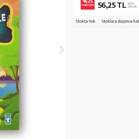
%25
56,25
TL
KDV
indirimli
DAHİL
Stokta Yok
Stoklara düşünce ha