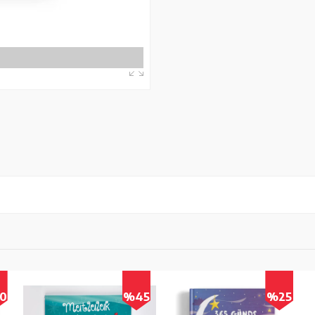
0
%45
%25