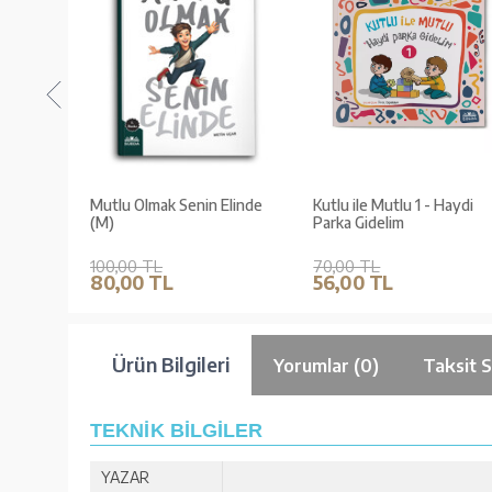
 /
Mutlu Olmak Senin Elinde
Kutlu ile Mutlu 1 - Haydi
Çocuk
(M)
Parka Gidelim
100,00 TL
70,00 TL
80,00 TL
56,00 TL
Ürün Bilgileri
Yorumlar (0)
Taksit 
TEKNİK BİLGİLER
YAZAR