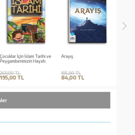
Çocuklar İçin İslam Tarihi ve
Arayış
Küçük 
Peygamberimizin Hayatı
Gümüş
260,00 TL
105,00 TL
135,0
195,00 TL
84,00 TL
101,
ler