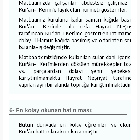
Matbaamızda çalışanlar abdestsiz çalışmaz ve
Kur'ân-ı Kerîm'e layık olan hürmeti gösterirler.
Matbaamız kurulana kadar saman kağıda basılan
Kur'ân-ı Kerîmler ilk defa Hayrat Neşriyat
tarafından Kur'ân-ı Kerîme gösterilen ihtimamdan
dolayı 1.Hamur kağıda basılmış ve o tarihten sonra
bu anlayış değişmiştir.
Matbaa temizliğinde kullanılan sular dahi, içerisine
Kur'ân-ı Kerîmlerden dökülen mürekkepler tozlar
vs. parçalardan dolayı şehir şebekesine
karıştırılmamakta Hayrat Neşriyat tarafından
yapılan ayrı bir alanda toprağa karıştırılmaktadır.
6- En kolay okunan hat olması:
Bütün dünyada en kolay öğrenilen ve okunan
Kur'ân hattı olarak ün kazanmıştır.