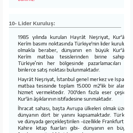
10- Lider Kuruluş:
1985 yılında kurulan Hayrât Neşriyat, Kur'ân-ı
Kerîm basımı noktasında Türkiye'nin lider kuruluşu
olmakla beraber, dünyanın en büyük Kur'ân-ı
Kerîm matbaa tesislerinden birine sahiptir.
Türkiye’nin her bölgesinde pazarlamacıları ve
binlerce satış noktası bulunmaktadır.
Hayrât Neşriyat, İstanbul genel merkez ve Isparta
matbaa tesisinde toplam 15.000 m2'lik bir alanda
hizmet vermektedir. 700'den fazla eser çeşidini
Kur'ân âşıklarının istifadesine sunmaktadır.
İhracat sahası, başta Avrupa ülkeleri olmak üzere
dünyanın dört bir yanını kapsamaktadır. Türkiye
ve dünyada gerçekleştirilen -özellikle Frankfurt ve
Kahire kitap fuarları gibi- dünyanın en büyük