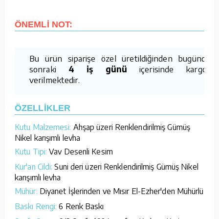
ÖNEMLİ NOT:
Bu ürün siparişe özel üretildiğinden bugünden
sonraki
4 iş günü
içerisinde kargoya
verilmektedir.
ÖZELLİKLER
Kutu Malzemesi:
Ahşap üzeri Renklendirilmiş Gümüş
Nikel karışımlı levha
Kutu Tipi:
Vav Desenli Kesim
Kur'an Cildi:
Suni deri üzeri Renklendirilmiş Gümüş Nikel
karışımlı levha
Mühür:
Diyanet İşlerinden ve Mısır El-Ezher'den Mühürlü
Baskı Rengi:
6 Renk Baskı