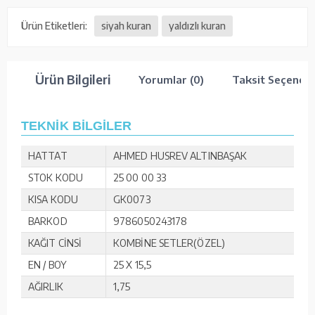
Ürün Etiketleri:
siyah kuran
yaldızlı kuran
Ürün Bilgileri
Yorumlar (0)
Taksit Seçenekl
TEKNİK BİLGİLER
HATTAT
AHMED HUSREV ALTINBAŞAK
STOK KODU
25 00 00 33
KISA KODU
GK0073
BARKOD
9786050243178
KAĞIT CİNSİ
KOMBİNE SETLER(ÖZEL)
EN / BOY
25 X 15,5
AĞIRLIK
1,75