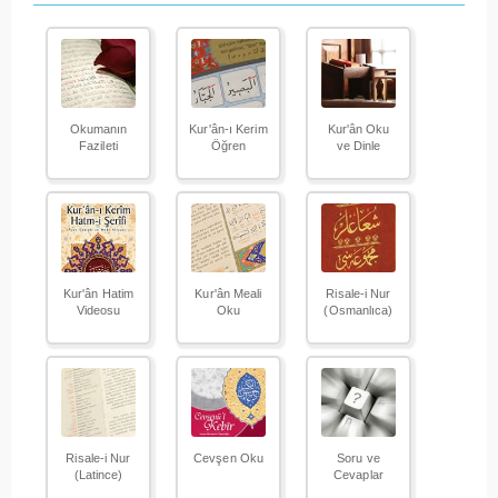
Okumanın
Kur'ân-ı Kerim
Kur'ân Oku
Fazileti
Öğren
ve Dinle
Kur'ân Hatim
Kur'ân Meali
Risale-i Nur
Videosu
Oku
(Osmanlıca)
Risale-i Nur
Cevşen Oku
Soru ve
(Latince)
Cevaplar