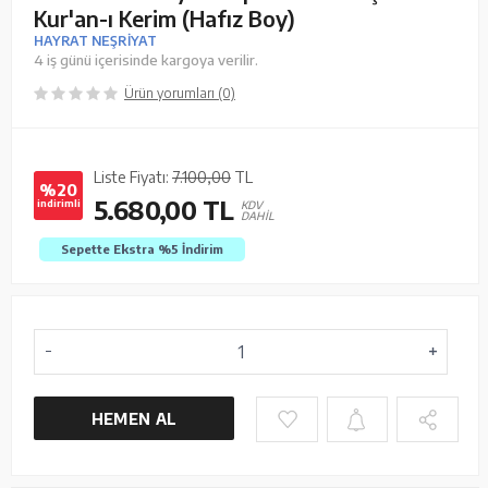
Kur'an-ı Kerim (Hafız Boy)
HAYRAT NEŞRİYAT
4 iş günü içerisinde kargoya verilir.
Ürün yorumları (0)
Liste Fiyatı:
7.100,00
TL
%20
5.680,00
TL
indirimli
KDV
DAHİL
Sepette Ekstra %5
İndirim
HEMEN AL