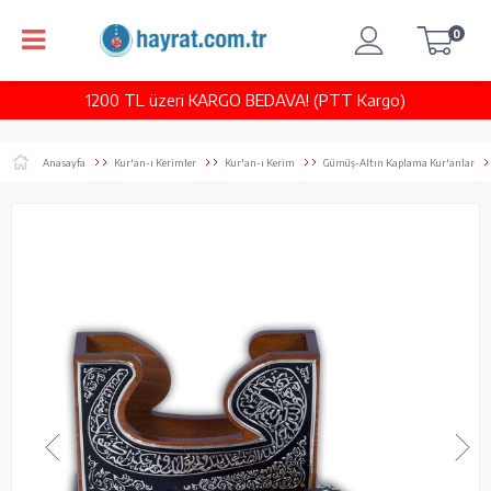
0
1200 TL üzeri KARGO BEDAVA! (PTT Kargo)
Anasayfa
Kur'an-ı Kerimler
Kur'an-ı Kerim
Gümüş-Altın Kaplama Kur'anlar