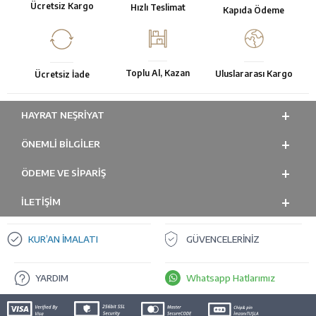
Ücretsiz Kargo
Hızlı Teslimat
Kapıda Ödeme
Toplu Al, Kazan
Uluslararası Kargo
Ücretsiz İade
HAYRAT NEŞRIYAT
ÖNEMLI BILGILER
ÖDEME VE SİPARİŞ
İLETİŞİM
KUR’AN İMALATI
GÜVENCELERİNİZ
YARDIM
Whatsapp Hatlarımız