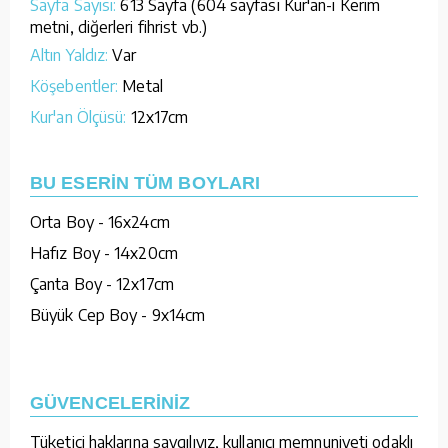
Sayfa Sayısı:
613 Sayfa (604 sayfası Kur'an-ı Kerim
metni, diğerleri fihrist vb.)
Altın Yaldız:
Var
Köşebentler:
Metal
Kur'an Ölçüsü:
12x17cm
BU ESERİN TÜM BOYLARI
Orta Boy - 16x24cm
Hafız Boy - 14x20cm
Çanta Boy - 12x17cm
Büyük Cep Boy - 9x14cm
GÜVENCELERİNİZ
Tüketici haklarına saygılıyız, kullanıcı memnuniyeti odaklı