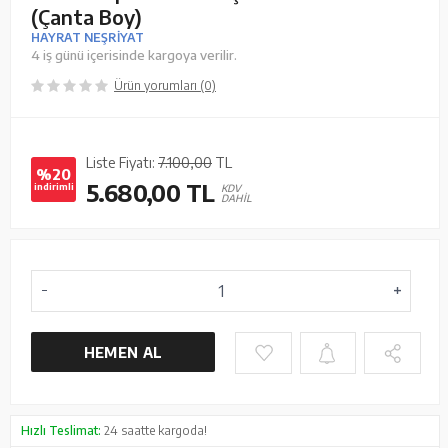
(Çanta Boy)
HAYRAT NEŞRİYAT
4 iş günü içerisinde kargoya verilir.
Ürün yorumları (0)
Liste Fiyatı:
7.100,00
TL
%20
5.680,00
TL
indirimli
KDV
DAHİL
HEMEN AL
Hızlı Teslimat:
24 saatte kargoda!