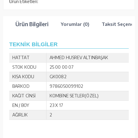
Ürün Etiketleri:
Ürün Bilgileri
Yorumlar (0)
Taksit Seçenekl
TEKNİK BİLGİLER
HATTAT
AHMED HUSREV ALTINBAŞAK
STOK KODU
25 00 00 07
KISA KODU
GK0082
BARKOD
9786050099102
KAĞIT CİNSİ
KOMBİNE SETLER(ÖZEL)
EN / BOY
23 X 17
AĞIRLIK
2