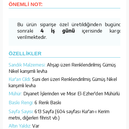
ÖNEMLİ NOT:
Bu ürün siparişe özel üretildiğinden bugünden
sonraki
4 iş günü
içerisinde kargoya
verilmektedir.
ÖZELLİKLER
Sandık Malzemesi:
Ahşap üzeri Renklendirilmiş Gümüş
Nikel karışımlı levha
Kur'an Cildi:
Suni deri üzeri Renklendirilmiş Gümüş Nikel
karışımlı levha
Mühür:
Diyanet İşlerinden ve Mısır El-Ezher'den Mühürlü
Baskı Rengi:
6 Renk Baskı
Sayfa Sayısı:
613 Sayfa (604 sayfası Kur'an-ı Kerim
metni, diğerleri fihrist vb.)
Altın Yaldız:
Var