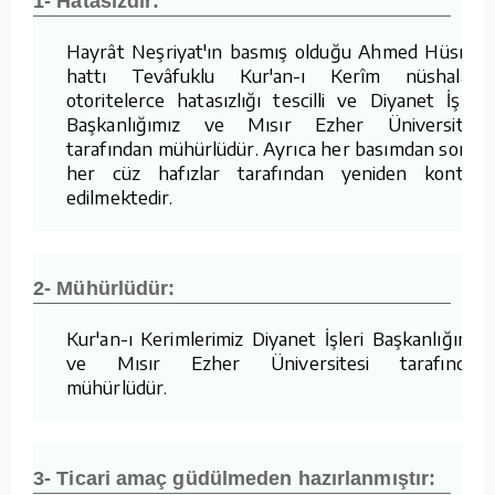
1- Hatasızdır:
Hayrât Neşriyat'ın basmış olduğu Ahmed Hüsrev
hattı Tevâfuklu Kur'an-ı Kerîm nüshaları,
otoritelerce hatasızlığı tescilli ve Diyanet İşleri
Başkanlığımız ve Mısır Ezher Üniversitesi
tarafından mühürlüdür. Ayrıca her basımdan sonra
her cüz hafızlar tarafından yeniden kontrol
edilmektedir.
2- Mühürlüdür:
Kur'an-ı Kerimlerimiz Diyanet İşleri Başkanlığımız
ve Mısır Ezher Üniversitesi tarafından
mühürlüdür.
3- Ticari amaç güdülmeden hazırlanmıştır: