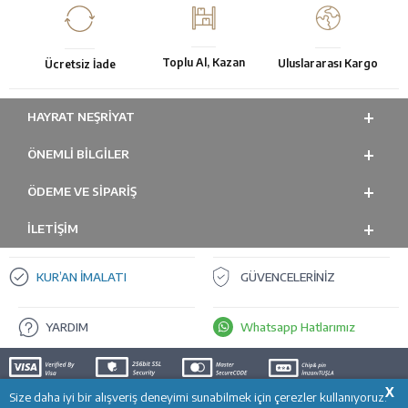
Toplu Al, Kazan
Uluslararası Kargo
Ücretsiz İade
HAYRAT NEŞRIYAT
ÖNEMLI BILGILER
ÖDEME VE SİPARİŞ
İLETİŞİM
KUR’AN İMALATI
GÜVENCELERİNİZ
YARDIM
Whatsapp Hatlarımız
X
Size daha iyi bir alışveriş deneyimi sunabilmek için çerezler kullanıyoruz.
SEPETE EKLE