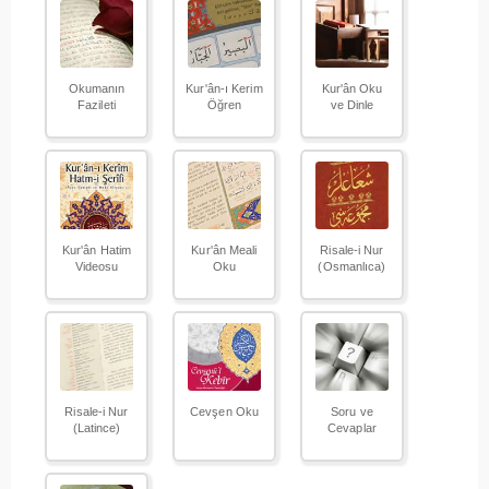
Okumanın
Kur'ân-ı Kerim
Kur'ân Oku
Fazileti
Öğren
ve Dinle
Kur'ân Hatim
Kur'ân Meali
Risale-i Nur
Videosu
Oku
(Osmanlıca)
Risale-i Nur
Cevşen Oku
Soru ve
(Latince)
Cevaplar