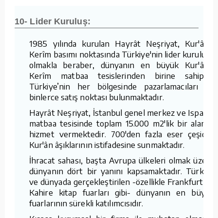
10- Lider Kuruluş:
1985 yılında kurulan Hayrât Neşriyat, Kur'ân-ı
Kerîm basımı noktasında Türkiye'nin lider kuruluşu
olmakla beraber, dünyanın en büyük Kur'ân-ı
Kerîm matbaa tesislerinden birine sahiptir.
Türkiye’nin her bölgesinde pazarlamacıları ve
binlerce satış noktası bulunmaktadır.
Hayrât Neşriyat, İstanbul genel merkez ve Isparta
matbaa tesisinde toplam 15.000 m2'lik bir alanda
hizmet vermektedir. 700'den fazla eser çeşidini
Kur'ân âşıklarının istifadesine sunmaktadır.
İhracat sahası, başta Avrupa ülkeleri olmak üzere
dünyanın dört bir yanını kapsamaktadır. Türkiye
ve dünyada gerçekleştirilen -özellikle Frankfurt ve
Kahire kitap fuarları gibi- dünyanın en büyük
fuarlarının sürekli katılımcısıdır.