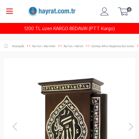
0
1200 TL üzeri KARGO BEDAVA! (PTT Kargo)
Anasayfa
Kur'an-ı Kerimler
Kur'an-ı Kerim
Gümüş-Altın Kaplama Kur'anlar