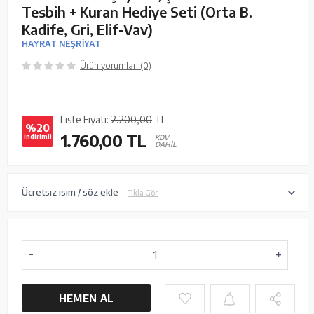
Tesbih + Kuran Hediye Seti (Orta B.
Kadife, Gri, Elif-Vav)
HAYRAT NEŞRİYAT
Ürün yorumları (0)
Liste Fiyatı:
2.200,00
TL
%20
1.760,00
TL
indirimli
KDV
DAHİL
Ücretsiz isim / söz ekle
Tıkla Gör
HEMEN AL