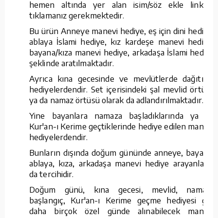
hemen altında yer alan isim/söz ekle linkine
tıklamanız gerekmektedir.
Bu ürün Anneye manevi hediye, eş için dini hediye,
ablaya İslami hediye, kız kardeşe manevi hediye,
bayana/kıza manevi hediye, arkadaşa İslami hediye
şeklinde aratılmaktadır.
Ayrıca kına gecesinde ve mevlütlerde dağıtılan
hediyelerdendir. Set içerisindeki şal mevlid örtüsü
ya da namaz örtüsü olarak da adlandırılmaktadır.
Yine bayanlara namaza başladıklarında ya da
Kur'an-ı Kerime geçtiklerinde hediye edilen manevi
hediyelerdendir.
Bunların dışında doğum gününde anneye, bayana,
ablaya, kıza, arkadaşa manevi hediye arayanların
da tercihidir.
Doğum günü, kına gecesi, mevlid, namaza
başlangıç, Kur'an-ı Kerime geçme hediyesi gibi
daha birçok özel günde alınabilecek manevi