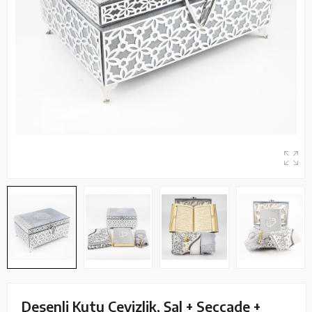
Desenli Kutu Çeyizlik, Şal + Seccade +