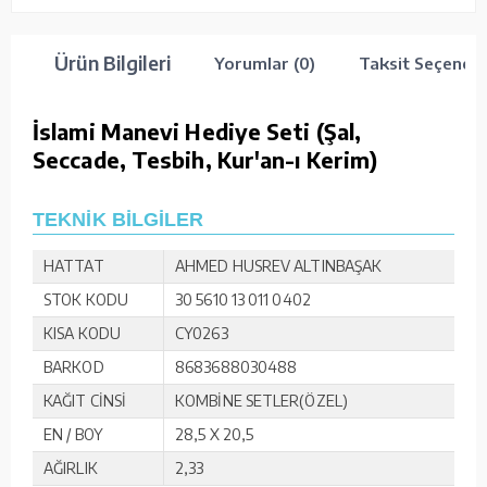
Ürün Bilgileri
Yorumlar (0)
Taksit Seçenekl
İslami Manevi Hediye Seti (Şal,
Seccade, Tesbih, Kur'an-ı Kerim)
TEKNİK BİLGİLER
HATTAT
AHMED HUSREV ALTINBAŞAK
STOK KODU
30 5610 13 011 0402
KISA KODU
CY0263
BARKOD
8683688030488
KAĞIT CİNSİ
KOMBİNE SETLER(ÖZEL)
EN / BOY
28,5 X 20,5
AĞIRLIK
2,33