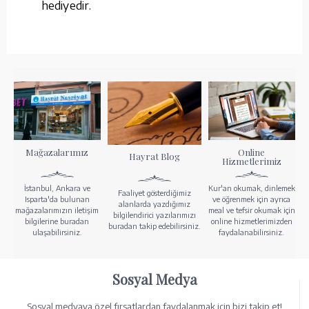
hediyedir.
Mağazalarımız
Online
Hayrat Blog
Hizmetlerimiz
İstanbul, Ankara ve
Kur'an okumak, dinlemek
Faaliyet gösterdiğimiz
Isparta'da bulunan
ve öğrenmek için ayrıca
alanlarda yazdığımız
mağazalarımızın iletişim
meal ve tefsir okumak için
bilgilendirici yazılarımızı
bilgilerine buradan
online hizmetlerimizden
buradan takip edebilirsiniz.
ulaşabilirsiniz.
faydalanabilirsiniz.
Sosyal Medya
Sosyal medyaya özel fırsatlardan faydalanmak için bizi takip et!