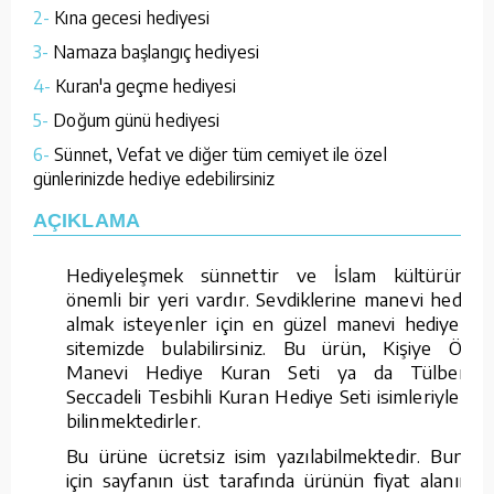
2-
Kına gecesi hediyesi
3-
Namaza başlangıç hediyesi
4-
Kuran'a geçme hediyesi
5-
Doğum günü hediyesi
6-
Sünnet, Vefat ve diğer tüm cemiyet ile özel
günlerinizde hediye edebilirsiniz
AÇIKLAMA
Hediyeleşmek sünnettir ve İslam kültüründe
önemli bir yeri vardır. Sevdiklerine manevi hediye
almak isteyenler için en güzel manevi hediyeleri
sitemizde bulabilirsiniz. Bu ürün, Kişiye Özel
Manevi Hediye Kuran Seti ya da Tülbentli
Seccadeli Tesbihli Kuran Hediye Seti isimleriyle de
bilinmektedirler.
Bu ürüne ücretsiz isim yazılabilmektedir. Bunun
için sayfanın üst tarafında ürünün fiyat alanının