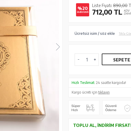
Liste Fiyatı:
890,00
T
%20
712,00
TL
KDV
indirimli
DAHİ
Ücretsiz isim / söz ekle
Tıkla Gö
SEPETE
Hızlı Teslimat:
24 saatte kargoda!
Kargo ücreti için
tıklayın
TOPLU AL, İNDIRIM FIRSAT