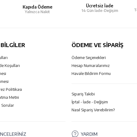
Ücretsiz İade
Kapıda Ödeme
T
14 Gün İade-Değişim
Yalnızca Nakit
BILGILER
ÖDEME VE SİPARİŞ
lları
Ödeme Seçenekleri
de Koşulları
Hesap Numaralarımız
mesi
Havale Bildirim Formu
şmesi
rez Politikası
Sipariş Takibi
atma Metni
İptal - İade - Değişim
 Sorular
Nasıl Sipariş Verebilirim?
NCELERİNİZ
YARDIM