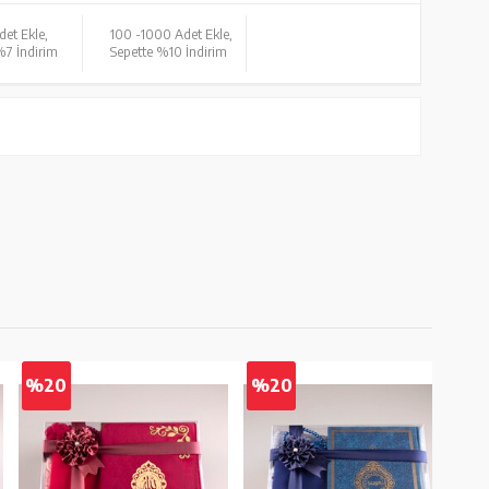
det Ekle,
100 -
1000 Adet Ekle,
%7 İndirim
Sepette %10 İndirim
%20
%20
%2