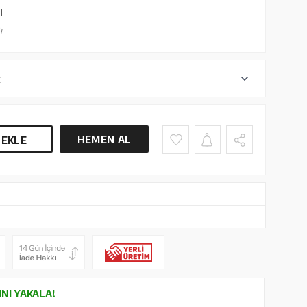
L
L
r
HEMEN AL
 EKLE
INI YAKALA!