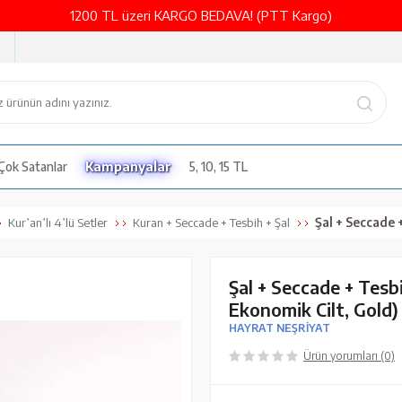
1200 TL üzeri KARGO BEDAVA! (PTT Kargo)
Çok Satanlar
Kampanyalar
5, 10, 15 TL
Şal + Seccade + Tesbih +
Kur’an’lı 4’lü Setler
Kuran + Seccade + Tesbih + Şal
Şal + Seccade + Tesb
Ekonomik Cilt, Gold)
HAYRAT NEŞRİYAT
Ürün yorumları (0)