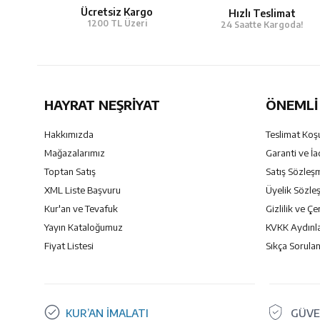
Ücretsiz Kargo
Hızlı Teslimat
1200 TL Üzeri
24 Saatte Kargoda!
HAYRAT NEŞRIYAT
ÖNEMLI 
Hakkımızda
Teslimat Koşu
Mağazalarımız
Garanti ve İa
Toptan Satış
Satış Sözleş
XML Liste Başvuru
Üyelik Sözle
Kur'an ve Tevafuk
Gizlilik ve Çe
Yayın Kataloğumuz
KVKK Aydınl
Fiyat Listesi
Sıkça Sorulan
KUR’AN İMALATI
GÜVE