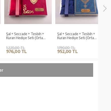
Şal + Seccade + Tesbih +
Şal + Seccade + Tesbih +
Şal +
Kuran Hediye Seti (Orta
Kuran Hediye Seti (Orta
Kuran
Boy, Kadife, Fuşya Pembe,
Boy, Lacivert)
Boy,
Lafzatullah)
1.220,00 TL
1.190,00 TL
1.08
976,00 TL
952,00 TL
864
er