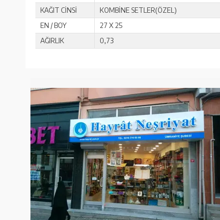
KAĞIT CİNSİ
KOMBİNE SETLER(ÖZEL)
EN / BOY
27 X 25
AĞIRLIK
0,73