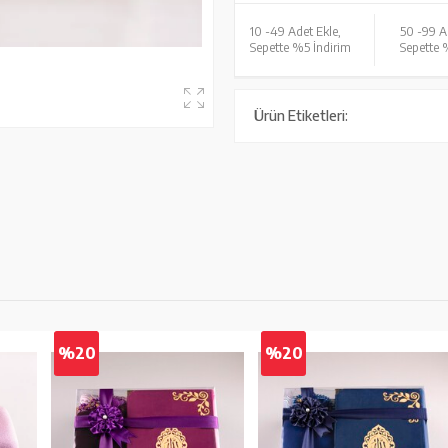
10 -
49 Adet Ekle,
50 -
99 A
Sepette %5 İndirim
Sepette 
Ürün Etiketleri:
%20
%20