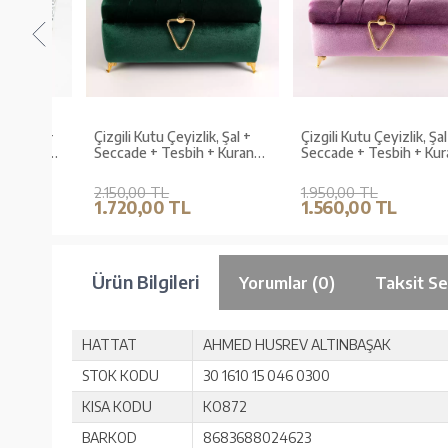
 Şal +
Çizgili Kutu Çeyizlik, Şal +
Çizgili Kutu Çeyizlik, Şal +
uran
Seccade + Tesbih + Kuran
Seccade + Tesbih + Kuran
adife,
Hediye Seti (Orta B. Kadife,
Hediye Seti (Çanta B.
Yeşil, Elif-Vav)
Kadife, Lila, Elif-Vav)
2.150,00 TL
1.950,00 TL
1.720,00 TL
1.560,00 TL
Ürün Bilgileri
Yorumlar (0)
Taksit Se
HATTAT
AHMED HUSREV ALTINBAŞAK
STOK KODU
30 1610 15 046 0300
KISA KODU
KO872
BARKOD
8683688024623