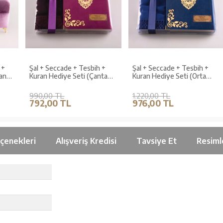
Şal + Seccade + Tesbih +
Şal + Seccade + Tesbih +
Kuran Hediye Seti (Çanta
Kuran Hediye Seti (Orta
Boy, Kadife, Mor,
Boy, Kadife, Lacivert,
Lafzatullah)
Lafzatullah)
990,00 TL
1.220,00 TL
792,00 TL
976,00 TL
çenekleri
Alışveriş Kredisi
Tavsiye Et
Resiml