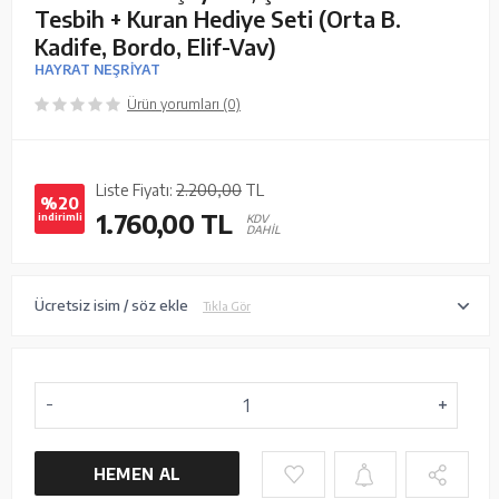
Tesbih + Kuran Hediye Seti (Orta B.
Kadife, Bordo, Elif-Vav)
HAYRAT NEŞRİYAT
Ürün yorumları (0)
Liste Fiyatı:
2.200,00
TL
%20
1.760,00
TL
indirimli
KDV
DAHİL
Ücretsiz isim / söz ekle
Tıkla Gör
HEMEN AL