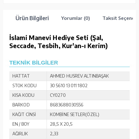
Ürün Bilgileri
Yorumlar (0)
Taksit Seçenekl
İslami Manevi Hediye Seti (Şal,
Seccade, Tesbih, Kur'an-ı Kerim)
TEKNİK BİLGİLER
HATTAT
AHMED HUSREV ALTINBAŞAK
STOK KODU
30 5610 13 011 1802
KISA KODU
CY0270
BARKOD
8683688030556
KAĞIT CİNSİ
KOMBİNE SETLER(ÖZEL)
EN / BOY
28,5 X 20,5
AĞIRLIK
2,33