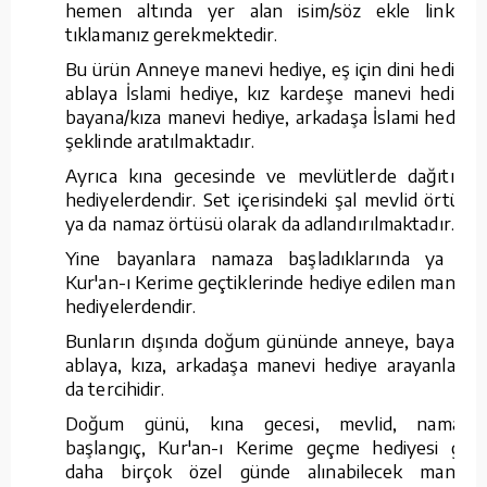
hemen altında yer alan isim/söz ekle linkine
tıklamanız gerekmektedir.
Bu ürün Anneye manevi hediye, eş için dini hediye,
ablaya İslami hediye, kız kardeşe manevi hediye,
bayana/kıza manevi hediye, arkadaşa İslami hediye
şeklinde aratılmaktadır.
Ayrıca kına gecesinde ve mevlütlerde dağıtılan
hediyelerdendir. Set içerisindeki şal mevlid örtüsü
ya da namaz örtüsü olarak da adlandırılmaktadır.
Yine bayanlara namaza başladıklarında ya da
Kur'an-ı Kerime geçtiklerinde hediye edilen manevi
hediyelerdendir.
Bunların dışında doğum gününde anneye, bayana,
ablaya, kıza, arkadaşa manevi hediye arayanların
da tercihidir.
Doğum günü, kına gecesi, mevlid, namaza
başlangıç, Kur'an-ı Kerime geçme hediyesi gibi
daha birçok özel günde alınabilecek manevi