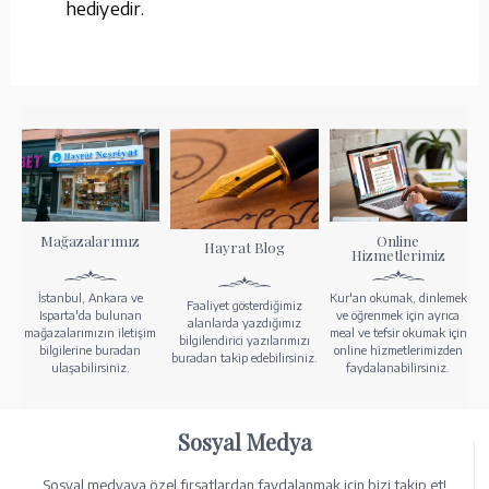
hediyedir.
Mağazalarımız
Online
Hayrat Blog
Hizmetlerimiz
İstanbul, Ankara ve
Kur'an okumak, dinlemek
Faaliyet gösterdiğimiz
Isparta'da bulunan
ve öğrenmek için ayrıca
alanlarda yazdığımız
mağazalarımızın iletişim
meal ve tefsir okumak için
bilgilendirici yazılarımızı
bilgilerine buradan
online hizmetlerimizden
buradan takip edebilirsiniz.
ulaşabilirsiniz.
faydalanabilirsiniz.
Sosyal Medya
Sosyal medyaya özel fırsatlardan faydalanmak için bizi takip et!