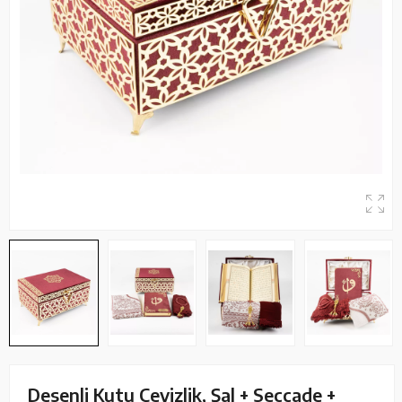
Desenli Kutu Çeyizlik, Şal + Seccade +