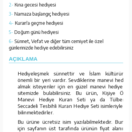
2-
Kına gecesi hediyesi
3-
Namaza başlangıç hediyesi
4-
Kuran'a geçme hediyesi
5-
Doğum günü hediyesi
6-
Sünnet, Vefat ve diğer tüm cemiyet ile özel
günlerinizde hediye edebilirsiniz
AÇIKLAMA
Hediyeleşmek sünnettir ve İslam kültüründe
önemli bir yeri vardır. Sevdiklerine manevi hediye
almak isteyenler için en güzel manevi hediyeleri
sitemizde bulabilirsiniz. Bu ürün, Kişiye Özel
Manevi Hediye Kuran Seti ya da Tülbentli
Seccadeli Tesbihli Kuran Hediye Seti isimleriyle de
bilinmektedirler.
Bu ürüne ücretsiz isim yazılabilmektedir. Bunun
için sayfanın üst tarafında ürünün fiyat alanının