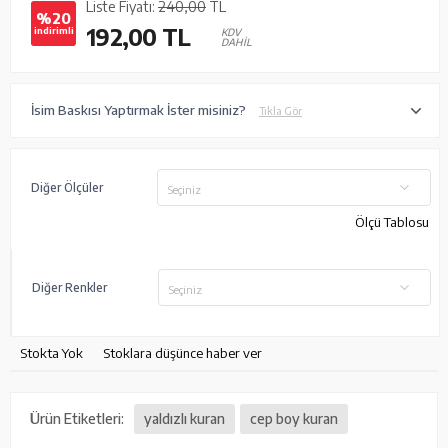
Liste Fiyatı:
240,00
TL
%20
192,00
TL
indirimli
KDV
DAHİL
İsim Baskısı Yaptırmak İster misiniz?
Tıkla Gör
Diğer Ölçüler
Seçiniz
Ölçü Tablosu
Diğer Renkler
Seçiniz
Stokta Yok
Stoklara düşünce haber ver
Ürün Etiketleri:
yaldızlı kuran
cep boy kuran