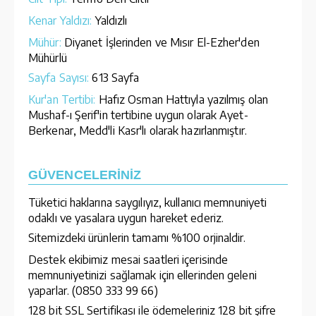
Kenar Yaldızı:
Yaldızlı
Mühür:
Diyanet İşlerinden ve Mısır El-Ezher'den
Mühürlü
Sayfa Sayısı:
613 Sayfa
Kur'an Tertibi:
Hafız Osman Hattıyla yazılmış olan
Mushaf-ı Şerif'in tertibine uygun olarak Ayet-
Berkenar, Medd'li Kasr'lı olarak hazırlanmıştır.
GÜVENCELERİNİZ
Tüketici haklarına saygılıyız, kullanıcı memnuniyeti
odaklı ve yasalara uygun hareket ederiz.
Sitemizdeki ürünlerin tamamı %100 orjinaldir.
Destek ekibimiz mesai saatleri içerisinde
memnuniyetinizi sağlamak için ellerinden geleni
yaparlar. (0850 333 99 66)
128 bit SSL Sertifikası ile ödemeleriniz 128 bit şifre