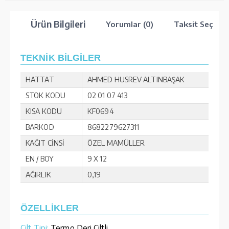
Ürün Bilgileri
Yorumlar (0)
Taksit Seçenek
TEKNİK BİLGİLER
HATTAT
AHMED HUSREV ALTINBAŞAK
STOK KODU
02 01 07 413
KISA KODU
KF0694
BARKOD
8682279627311
KAĞIT CİNSİ
ÖZEL MAMÜLLER
EN / BOY
9 X 12
AĞIRLIK
0,19
ÖZELLİKLER
Cilt Tipi:
Termo Deri Ciltli