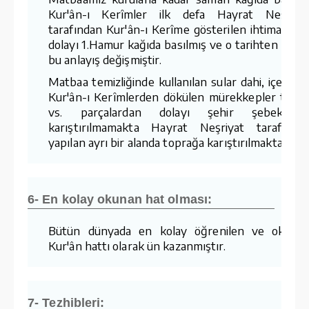
Kur'ân-ı Kerîmler ilk defa Hayrat Neşriya
tarafından Kur'ân-ı Kerîme gösterilen ihtimamda
dolayı 1.Hamur kağıda basılmış ve o tarihten sonr
bu anlayış değişmiştir.
Matbaa temizliğinde kullanılan sular dahi, içerisin
Kur'ân-ı Kerîmlerden dökülen mürekkepler tozla
vs. parçalardan dolayı şehir şebekesin
karıştırılmamakta Hayrat Neşriyat tarafında
yapılan ayrı bir alanda toprağa karıştırılmaktadır.
6- En kolay okunan hat olması:
Bütün dünyada en kolay öğrenilen ve okuna
Kur'ân hattı olarak ün kazanmıştır.
7- Tezhibleri: