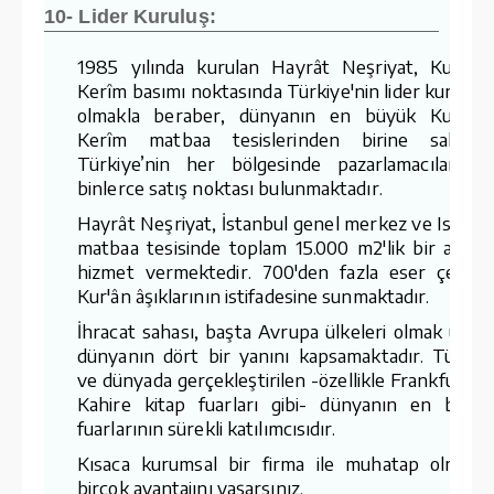
10- Lider Kuruluş:
1985 yılında kurulan Hayrât Neşriyat, Kur'ân-
Kerîm basımı noktasında Türkiye'nin lider kuruluş
olmakla beraber, dünyanın en büyük Kur'ân-
Kerîm matbaa tesislerinden birine sahiptir
Türkiye’nin her bölgesinde pazarlamacıları v
binlerce satış noktası bulunmaktadır.
Hayrât Neşriyat, İstanbul genel merkez ve Ispart
matbaa tesisinde toplam 15.000 m2'lik bir aland
hizmet vermektedir. 700'den fazla eser çeşidin
Kur'ân âşıklarının istifadesine sunmaktadır.
İhracat sahası, başta Avrupa ülkeleri olmak üzer
dünyanın dört bir yanını kapsamaktadır. Türkiy
ve dünyada gerçekleştirilen -özellikle Frankfurt v
Kahire kitap fuarları gibi- dünyanın en büyü
fuarlarının sürekli katılımcısıdır.
Kısaca kurumsal bir firma ile muhatap olmanı
birçok avantajını yaşarsınız.