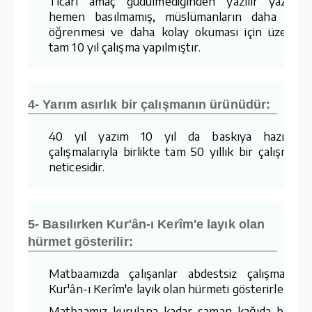
Ticari amaç güdülmediğinden yazılır yazılma
hemen basılmamış, müslümanların daha kola
öğrenmesi ve daha kolay okuması için üzerind
tam 10 yıl çalışma yapılmıştır.
4- Yarım asırlık bir çalışmanın ürünüdür:
40 yıl yazım 10 yıl da baskıya hazırlam
çalışmalarıyla birlikte tam 50 yıllık bir çalışmanı
neticesidir.
5- Basılırken Kur'ân-ı Kerîm'e layık olan
hürmet gösterilir:
Matbaamızda çalışanlar abdestsiz çalışmaz v
Kur'ân-ı Kerîm'e layık olan hürmeti gösterirler.
Matbaamız kurulana kadar saman kağıda basıla