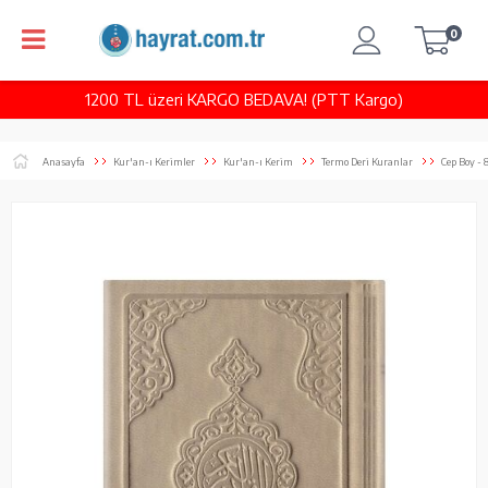
0
1200 TL üzeri KARGO BEDAVA! (PTT Kargo)
Anasayfa
Kur'an-ı Kerimler
Kur'an-ı Kerim
Termo Deri Kuranlar
Cep Boy - 