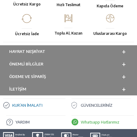
Ücretsiz Kargo
Hızlı Teslimat
Kapıda Ödeme
Toplu Al, Kazan
Uluslararası Kargo
Ücretsiz İade
HAYRAT NEŞRIYAT
ÖNEMLI BILGILER
ÖDEME VE SİPARİŞ
İLETİŞİM
KUR’AN İMALATI
GÜVENCELERİNİZ
YARDIM
Whatsapp Hatlarımız