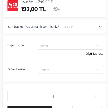
Liste Fiyatı:
240,00
TL
%20
192,00
TL
indirimli
KDV
DAHİL
İsim Baskısı Yaptırmak İster misiniz?
Tıkla Gör
Diğer Ölçüler
Seçiniz
Ölçü Tablosu
Diğer Renkler
Seçiniz