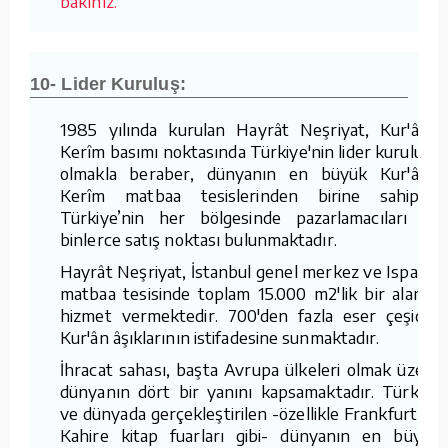
bakınız.
10- Lider Kuruluş:
1985 yılında kurulan Hayrât Neşriyat, Kur'ân-ı
Kerîm basımı noktasında Türkiye'nin lider kuruluşu
olmakla beraber, dünyanın en büyük Kur'ân-ı
Kerîm matbaa tesislerinden birine sahiptir.
Türkiye’nin her bölgesinde pazarlamacıları ve
binlerce satış noktası bulunmaktadır.
Hayrât Neşriyat, İstanbul genel merkez ve Isparta
matbaa tesisinde toplam 15.000 m2'lik bir alanda
hizmet vermektedir. 700'den fazla eser çeşidini
Kur'ân âşıklarının istifadesine sunmaktadır.
İhracat sahası, başta Avrupa ülkeleri olmak üzere
dünyanın dört bir yanını kapsamaktadır. Türkiye
ve dünyada gerçekleştirilen -özellikle Frankfurt ve
Kahire kitap fuarları gibi- dünyanın en büyük