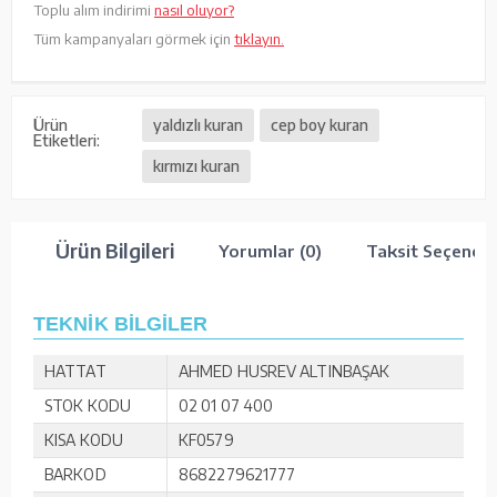
Toplu alım indirimi
nasıl oluyor?
Tüm kampanyaları görmek için
tıklayın.
Ürün
yaldızlı kuran
cep boy kuran
Etiketleri:
kırmızı kuran
Ürün Bilgileri
Yorumlar (0)
Taksit Seçenekl
TEKNİK BİLGİLER
HATTAT
AHMED HUSREV ALTINBAŞAK
STOK KODU
02 01 07 400
KISA KODU
KF0579
BARKOD
8682279621777