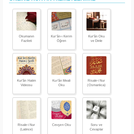
Okumanın
Kur'ân-ı Kerim
Kur'ân Oku
Fazileti
Öğren
ve Dinle
Kur'ân Hatim
Kur'ân Meali
Risale-i Nur
Videosu
Oku
(Osmanlıca)
Risale-i Nur
Cevşen Oku
Soru ve
(Latince)
Cevaplar