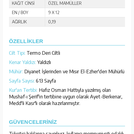
KAĞIT CİNSİ
ÖZEL MAMÜLLER
EN / BOY
9 X 12
AĞIRLIK
0,19
ÖZELLİKLER
Cilt Tipi:
Termo Deri Ciltli
Kenar Yaldızı:
Yaldızlı
Mühür:
Diyanet İşlerinden ve Mısır El-Ezher'den Mühürlü
Sayfa Sayısı:
613 Sayfa
Kur'an Tertibi:
Hafız Osman Hattıyla yazılmış olan
Mushaf-ı Şerif'in tertibine uygun olarak Ayet-Berkenar,
Medd'li Kasr'lı olarak hazırlanmıştır.
GÜVENCELERİNİZ
Tüketici haklarına saygılıyız, kullanıcı memnuniyeti odaklı