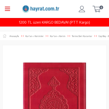
0
1200 TL üzeri KARGO BEDAVA! (PTT Kargo)
Anasayfa
Kur'an-ı Kerimler
Kur'an-ı Kerim
Termo Deri Kuranlar
Cep Boy - 