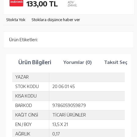
133,00
TL
indirimli
KDV
DAHİL
Stokta Yok
Stoklara düşünce haber ver
Ürün Etiketleri:
Ürün Bilgileri
Yorumlar (0)
Taksit Seçenek
YAZAR
STOK KODU
20 06 01 45
KISA KODU
BARKOD
9786059059879
KAĞIT CİNSİ
TİCARİ ÜRÜNLER
EN / BOY
13,5 X 21
AĞIRLIK
0,17