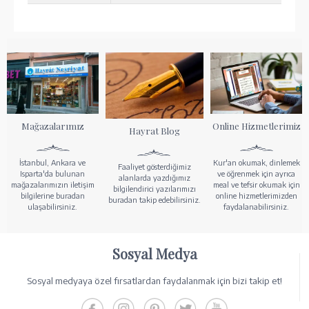
Mağazalarımız
Online Hizmetlerimiz
Hayrat Blog
İstanbul, Ankara ve
Kur'an okumak, dinlemek
Faaliyet gösterdiğimiz
Isparta'da bulunan
ve öğrenmek için ayrıca
alanlarda yazdığımız
mağazalarımızın iletişim
meal ve tefsir okumak için
bilgilendirici yazılarımızı
bilgilerine buradan
online hizmetlerimizden
buradan takip edebilirsiniz.
ulaşabilirsiniz.
faydalanabilirsiniz.
Sosyal Medya
Sosyal medyaya özel fırsatlardan faydalanmak için bizi takip et!