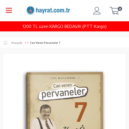
0
1200 TL üzeri KARGO BEDAVA! (PTT Kargo)
Anasayfa
Can Veren Pervaneler 7