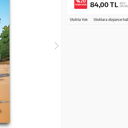
%20
84,00
TL
KDV
indirimli
DAHİ
Stokta Yok
Stoklara düşünce ha