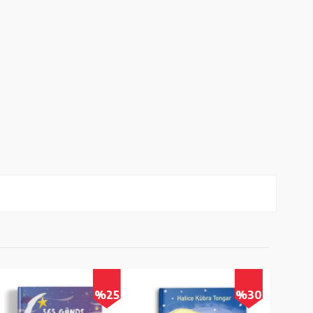
%25
%30