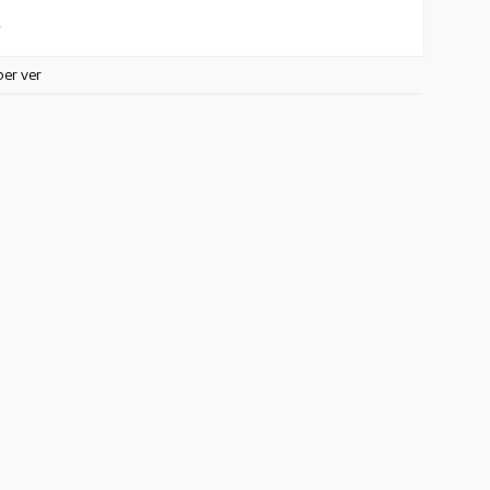
L
ber ver