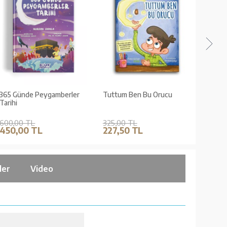
365 Günde Peygamberler
Tuttum Ben Bu Orucu
Talha B
Tarihi
Peyga
Arkada
600,00 TL
325,00 TL
150,0
450,00 TL
227,50 TL
112,
ler
Video