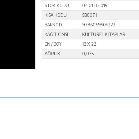
STOK KODU
04 01 02 015
KISA KODU
SB0071
BARKOD
9786059505222
KAĞIT CİNSİ
KÜLTÜREL KİTAPLAR
EN / BOY
12 X 22
AĞIRLIK
0,075