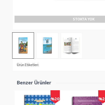
STOKTA YOK
Ürün Etiketleri:
Benzer Ürünler
%20
%20
%2