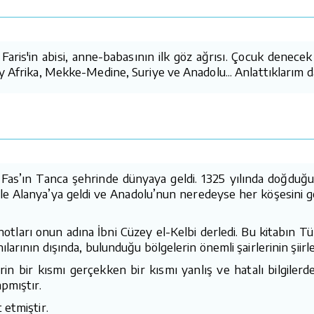
Faris'in abisi, anne-babasının ilk göz ağrısı. Çocuk denece
ey Afrika, Mekke-Medine, Suriye ve Anadolu... Anlattıklarım d
 Fas’ın Tanca şehrinde dünyaya geldi. 1325 yılında doğduğu ş
yle Alanya’ya geldi ve Anadolu’nun neredeyse her köşesini ge
 notları onun adına İbni Cüzey el-Kelbi derledi. Bu kitabın T
larının dışında, bulunduğu bölgelerin önemli şairlerinin şiirler
lerin bir kısmı gerçekken bir kısmı yanlış ve hatalı bilgil
pmıştır.
 etmiştir.