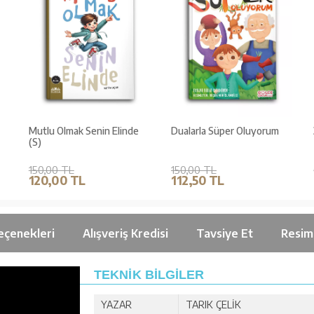
Mutlu Olmak Senin Elinde
Dualarla Süper Oluyorum
(S)
150,00 TL
150,00 TL
120,00 TL
112,50 TL
eçenekleri
Alışveriş Kredisi
Tavsiye Et
Resim
TEKNİK BİLGİLER
YAZAR
TARIK ÇELİK