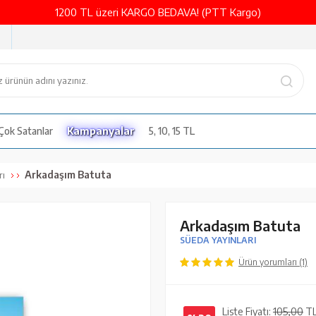
1200 TL üzeri KARGO BEDAVA! (PTT Kargo)
Çok Satanlar
Kampanyalar
5, 10, 15 TL
Arkadaşım Batuta
rı
Arkadaşım Batuta
SÜEDA YAYINLARI
Ürün yorumları (1)
Liste Fiyatı:
105,00
T