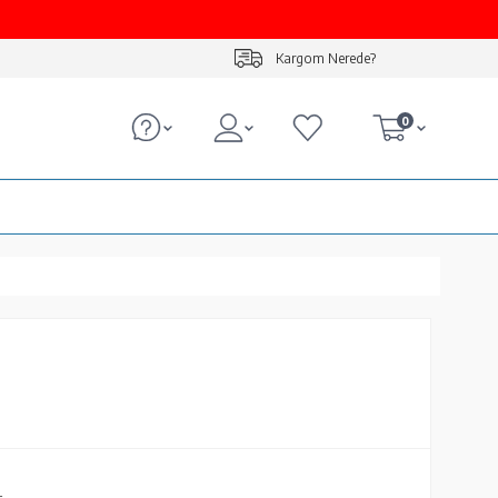
Kargom Nerede?
0
L