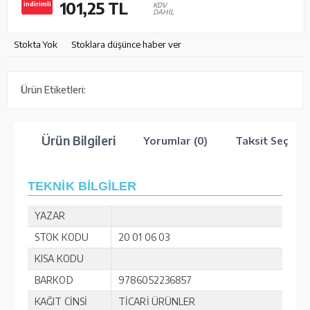
101,25
TL
indirimli
KDV
DAHİL
Stokta Yok
Stoklara düşünce haber ver
Ürün Etiketleri:
Ürün Bilgileri
Yorumlar (0)
Taksit Seçenek
TEKNİK BİLGİLER
YAZAR
STOK KODU
20 01 06 03
KISA KODU
BARKOD
9786052236857
KAĞIT CİNSİ
TİCARİ ÜRÜNLER