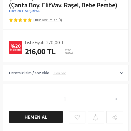
(Çanta Boy, ElifVav, Raşel, Bebe Pembe)
HAYRAT NEŞRİYAT
Ürün yorumları (1)
Liste Fiyatı:
270,00
TL
%20
216,00
TL
indirimli
KDV
DAHİL
Ücretsiz isim / söz ekle
Tıkla Gör
HEMEN AL