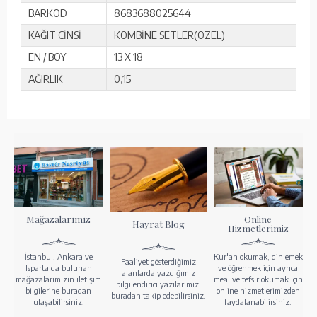
BARKOD
8683688025644
KAĞIT CİNSİ
KOMBİNE SETLER(ÖZEL)
EN / BOY
13 X 18
AĞIRLIK
0,15
Mağazalarımız
Online
Hayrat Blog
Hizmetlerimiz
İstanbul, Ankara ve
Kur'an okumak, dinlemek
Faaliyet gösterdiğimiz
Isparta'da bulunan
ve öğrenmek için ayrıca
alanlarda yazdığımız
mağazalarımızın iletişim
meal ve tefsir okumak için
bilgilendirici yazılarımızı
bilgilerine buradan
online hizmetlerimizden
buradan takip edebilirsiniz.
ulaşabilirsiniz.
faydalanabilirsiniz.