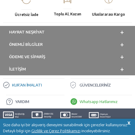
Toplu Al, Kazan
Uluslararası Kargo
Ücretsiz İade
HAYRAT NEŞRIYAT
ÖNEMLI BILGILER
ÖDEME VE SİPARİŞ
İLETİŞİM
KUR’AN İMALATI
GÜVENCELERİNİZ
YARDIM
Whatsapp Hatlarımız
X
Size daha iyi bir alışveriş deneyimi sunabilmek için çerezler kullanıyoruz.
SEPETE EKLE
T
-Soft
E-Ticaret
Sistemleriyle Hazırlanmıştır.
Detaylı bilgi için
Gizlilik ve Çerez Politikamızı
inceleyebilirsiniz.