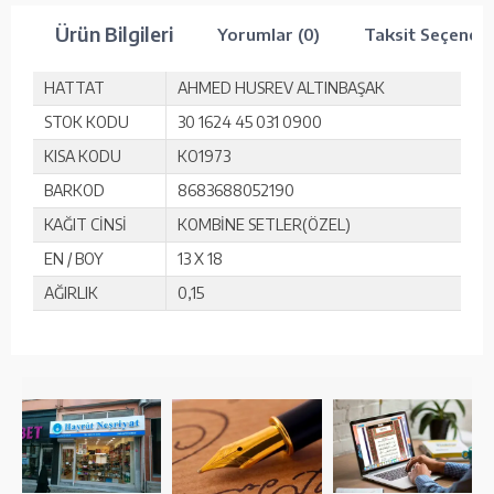
Ürün Bilgileri
Yorumlar (0)
Taksit Seçenekl
HATTAT
AHMED HUSREV ALTINBAŞAK
STOK KODU
30 1624 45 031 0900
KISA KODU
KO1973
BARKOD
8683688052190
KAĞIT CİNSİ
KOMBİNE SETLER(ÖZEL)
EN / BOY
13 X 18
AĞIRLIK
0,15