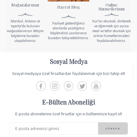
Mağazalarımız
Online
Hayrat Blog
Hizmetlerimiz
İstanbul, Ankara ve
Kur'an okumak, dinlemek
Faaliyet gösterdiğimiz
Isparta'da bulunan
ve öğrenmek için ayrıca
alanlarda yazdığımız
mağazalarımızın iletişim
meal ve tefsir okumak için
bilgilendirici yazılarımızı
bilgilerine buradan
online hizmetlerimizden
buradan takip edebilirsiniz.
ulaşabilirsiniz.
faydalanabilirsiniz.
Sosyal Medya
Sosyal medyaya özel fırsatlardan faydalanmak için bizi takip et!
E-Bülten Aboneliği
E-posta abonelerine özel fırsatlar için e-bültenimize kayıt ol!