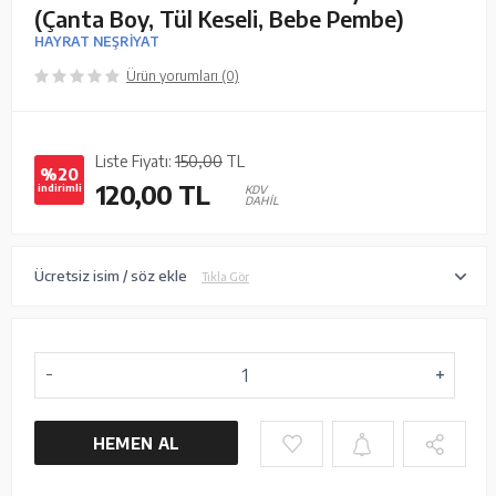
(Çanta Boy, Tül Keseli, Bebe Pembe)
HAYRAT NEŞRİYAT
Ürün yorumları (0)
Liste Fiyatı:
150,00
TL
%20
120,00
TL
indirimli
KDV
DAHİL
Ücretsiz isim / söz ekle
Tıkla Gör
HEMEN AL