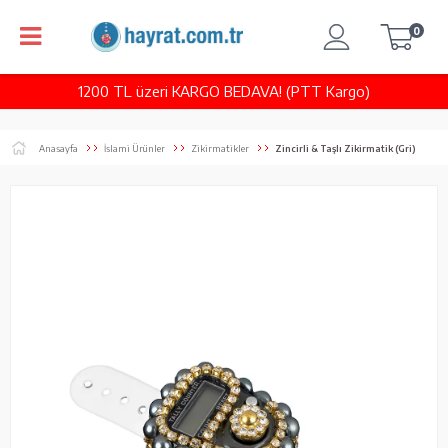
0
1200 TL üzeri KARGO BEDAVA! (PTT Kargo)
Anasayfa
İslami Ürünler
Zikirmatikler
Zincirli & Taşlı Zikirmatik (Gri)