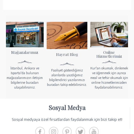
Mağazalarımız
Online
Hayrat Blog
Hizmetlerimiz
İstanbul, Ankara ve
Kur'an okumak, dinlemek
Faaliyet gösterdiğimiz
Isparta'da bulunan
ve öğrenmek için ayrıca
alanlarda yazdığımız
mağazalarımızın iletişim
meal ve tefsir okumak için
bilgilendirici yazılarımızı
bilgilerine buradan
online hizmetlerimizden
buradan takip edebilirsiniz.
ulaşabilirsiniz.
faydalanabilirsiniz.
Sosyal Medya
Sosyal medyaya özel fırsatlardan faydalanmak için bizi takip et!