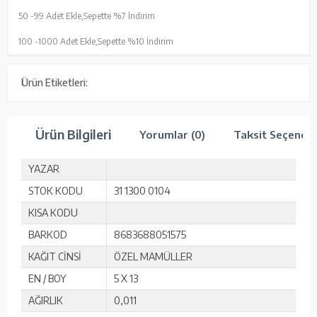
50 -
99 Adet Ekle,
Sepette %7 İndirim
100 -
1000 Adet Ekle,
Sepette %10 İndirim
Ürün Etiketleri:
Ürün Bilgileri
Yorumlar (0)
Taksit Seçenekl
YAZAR
STOK KODU
31 1300 0104
KISA KODU
BARKOD
8683688051575
KAĞIT CİNSİ
ÖZEL MAMÜLLER
EN / BOY
5 X 13
AĞIRLIK
0,011