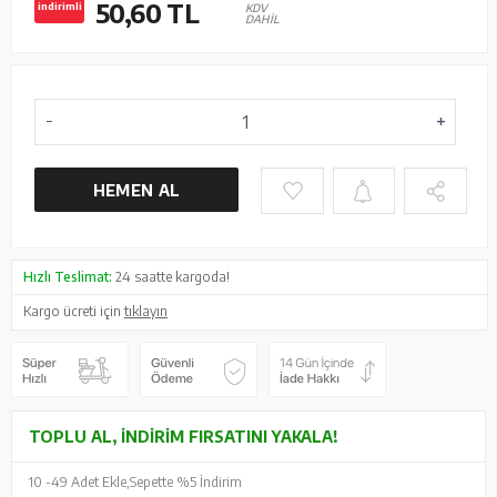
50,60
TL
indirimli
KDV
DAHİL
HEMEN AL
Hızlı Teslimat:
24 saatte kargoda!
Kargo ücreti için
tıklayın
TOPLU AL, İNDIRIM FIRSATINI YAKALA!
10 -
49 Adet Ekle,
Sepette %5 İndirim