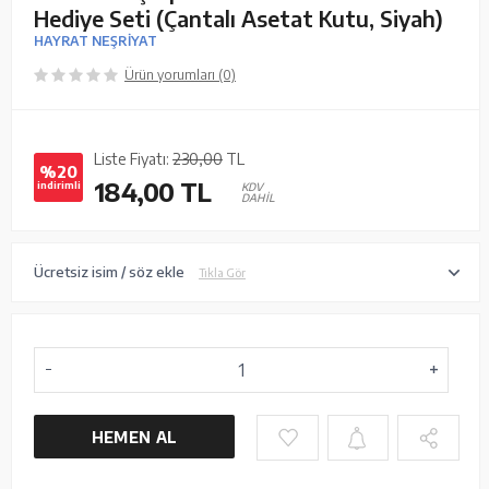
Hediye Seti (Çantalı Asetat Kutu, Siyah)
HAYRAT NEŞRİYAT
Ürün yorumları (0)
Liste Fiyatı:
230,00
TL
%20
184,00
TL
indirimli
KDV
DAHİL
Ücretsiz isim / söz ekle
Tıkla Gör
HEMEN AL