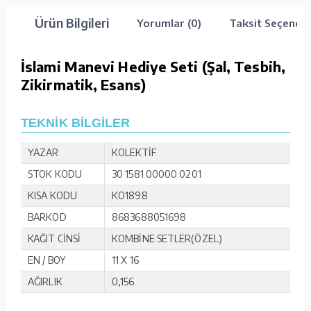
Ürün Bilgileri
Yorumlar (0)
Taksit Seçenekl
İslami Manevi Hediye Seti (Şal, Tesbih,
Zikirmatik, Esans)
TEKNİK BİLGİLER
YAZAR
KOLEKTİF
STOK KODU
30 1581 00000 0201
KISA KODU
KO1898
BARKOD
8683688051698
KAĞIT CİNSİ
KOMBİNE SETLER(ÖZEL)
EN / BOY
11 X 16
AĞIRLIK
0,156