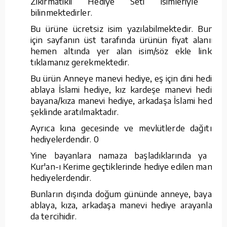
Zikirmatikli Hediye Seti isimleriyle de
bilinmektedirler.
Bu ürüne ücretsiz isim yazılabilmektedir. Bunun
için sayfanın üst tarafında ürünün fiyat alanının
hemen altında yer alan isim/söz ekle linkine
tıklamanız gerekmektedir.
Bu ürün Anneye manevi hediye, eş için dini hediye,
ablaya İslami hediye, kız kardeşe manevi hediye,
bayana/kıza manevi hediye, arkadaşa İslami hediye
şeklinde aratılmaktadır.
Ayrıca kına gecesinde ve mevlütlerde dağıtılan
hediyelerdendir. 0
Yine bayanlara namaza başladıklarında ya da
Kur'an-ı Kerime geçtiklerinde hediye edilen manevi
hediyelerdendir.
Bunların dışında doğum gününde anneye, bayana,
ablaya, kıza, arkadaşa manevi hediye arayanların
da tercihidir.