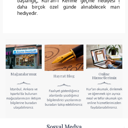
başlangıç, Kur'an-ı Kerime geçme hediyesi gibi
daha birçok özel günde alınabilecek manevi
hediyedir.
Mağazalarımız
Online
Hayrat Blog
Hizmetlerimiz
İstanbul, Ankara ve
Kur'an okumak, dinlemek
Faaliyet gösterdiğimiz
Isparta'da bulunan
ve öğrenmek için ayrıca
alanlarda yazdığımız
mağazalarımızın iletişim
meal ve tefsir okumak için
bilgilendirici yazılarımızı
bilgilerine buradan
online hizmetlerimizden
buradan takip edebilirsiniz.
ulaşabilirsiniz.
faydalanabilirsiniz.
Sosyal Medya