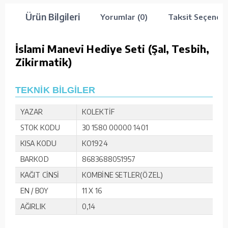
Ürün Bilgileri
Yorumlar (0)
Taksit Seçenekl
İslami Manevi Hediye Seti (Şal, Tesbih,
Zikirmatik)
TEKNİK BİLGİLER
YAZAR
KOLEKTİF
STOK KODU
30 1580 00000 1401
KISA KODU
KO1924
BARKOD
8683688051957
KAĞIT CİNSİ
KOMBİNE SETLER(ÖZEL)
EN / BOY
11 X 16
AĞIRLIK
0,14