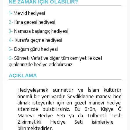
NE ZAMAN İÇİN OLABİLİR?
1-
Mevlid hediyesi
2-
Kına gecesi hediyesi
3-
Namaza başlangıç hediyesi
4-
Kuran'a geçme hediyesi
5-
Doğum günü hediyesi
6-
Sünnet, Vefat ve diğer tüm cemiyet ile özel
günlerinizde hediye edebilirsiniz
AÇIKLAMA
Hediyeleşmek sünnettir ve İslam kültüründe
önemli bir yeri vardır. Sevdiklerine manevi hediye
almak isteyenler için en güzel manevi hediyeleri
sitemizde bulabilirsiniz. Bu ürün, Kişiye Özel
Manevi Hediye Seti ya da Tülbentli Tesbihli
Zikirmatikli Hediye Seti isimleriyle de
bilinmektedirler.