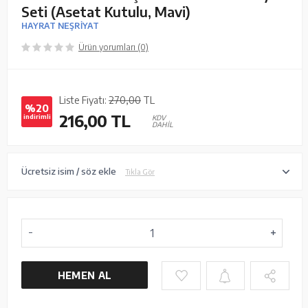
Seti (Asetat Kutulu, Mavi)
HAYRAT NEŞRİYAT
Ürün yorumları (0)
Liste Fiyatı:
270,00
TL
%20
216,00
TL
indirimli
KDV
DAHİL
Ücretsiz isim / söz ekle
Tıkla Gör
HEMEN AL