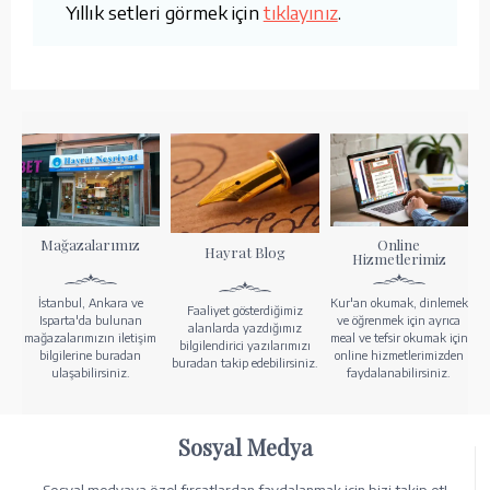
Yıllık setleri görmek için
tıklayınız
.
Mağazalarımız
Online
Hayrat Blog
Hizmetlerimiz
İstanbul, Ankara ve
Kur'an okumak, dinlemek
Faaliyet gösterdiğimiz
Isparta'da bulunan
ve öğrenmek için ayrıca
alanlarda yazdığımız
mağazalarımızın iletişim
meal ve tefsir okumak için
bilgilendirici yazılarımızı
bilgilerine buradan
online hizmetlerimizden
buradan takip edebilirsiniz.
ulaşabilirsiniz.
faydalanabilirsiniz.
Sosyal Medya