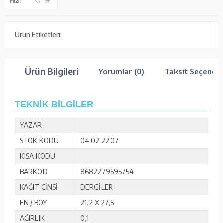
Ürün Etiketleri:
Ürün Bilgileri
Yorumlar (0)
Taksit Seçenekl
TEKNİK BİLGİLER
YAZAR
STOK KODU
04 02 22 07
KISA KODU
BARKOD
8682279695754
KAĞIT CİNSİ
DERGİLER
EN / BOY
21,2 X 27,6
AĞIRLIK
0,1