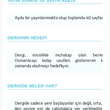
YAYIN SÜRESİ VE SAYFA ADEDİ
Ayda bir yayınlanmakta olup toplamda 40 sayfadır.
DERGİNİN HEDEFİ
Dergi, öncelikle muhatap olan herkese
Osmanlıcayı kolay usulleri göstererek kısa
zamanda okutmayı hedefliyor.
DERGİDE NELER VAR?
Dergide sadece yeni başlayanlar için değil, orta, iyi,
ileri seviye için de çalışmalara yer verilmektedir.