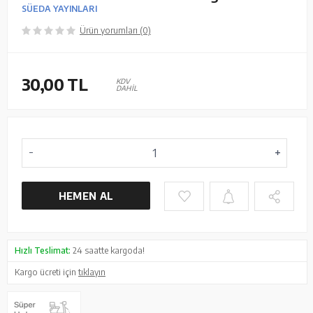
SÜEDA YAYINLARI
Ürün yorumları (0)
30,00
TL
KDV
DAHİL
HEMEN AL
Hızlı Teslimat:
24 saatte kargoda!
Kargo ücreti için
tıklayın