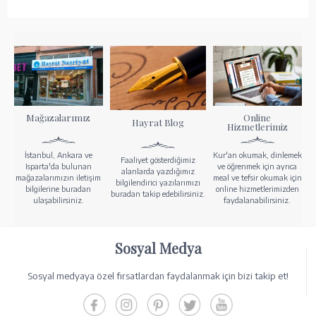
Mağazalarımız
Online
Hayrat Blog
Hizmetlerimiz
İstanbul, Ankara ve
Kur'an okumak, dinlemek
Faaliyet gösterdiğimiz
Isparta'da bulunan
ve öğrenmek için ayrıca
alanlarda yazdığımız
mağazalarımızın iletişim
meal ve tefsir okumak için
bilgilendirici yazılarımızı
bilgilerine buradan
online hizmetlerimizden
buradan takip edebilirsiniz.
ulaşabilirsiniz.
faydalanabilirsiniz.
Sosyal Medya
Sosyal medyaya özel fırsatlardan faydalanmak için bizi takip et!