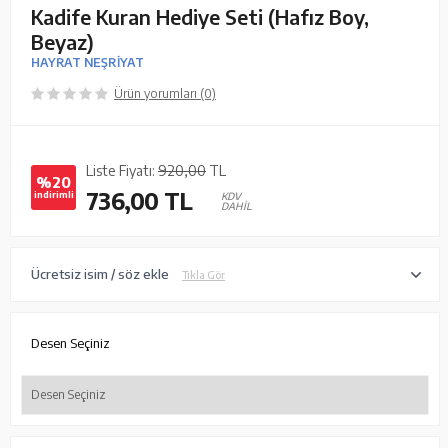
Kadife Kuran Hediye Seti (Hafız Boy,
Beyaz)
HAYRAT NEŞRİYAT
Ürün yorumları (0)
Liste Fiyatı:
920,00
TL
%20
736,00
TL
indirimli
KDV
DAHİL
Ücretsiz isim / söz ekle
Tıkla Gör
Desen Seçiniz