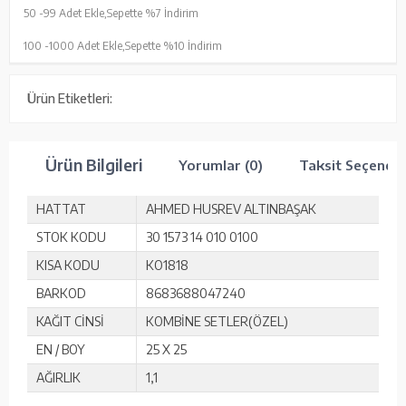
50 -
99 Adet Ekle,
Sepette %7 İndirim
100 -
1000 Adet Ekle,
Sepette %10 İndirim
Ürün Etiketleri:
Ürün Bilgileri
Yorumlar (0)
Taksit Seçenekl
HATTAT
AHMED HUSREV ALTINBAŞAK
STOK KODU
30 1573 14 010 0100
KISA KODU
KO1818
BARKOD
8683688047240
KAĞIT CİNSİ
KOMBİNE SETLER(ÖZEL)
EN / BOY
25 X 25
AĞIRLIK
1,1