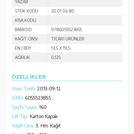
YAZAR
STOK KODU
20 01 04 80
KISA KODU
BARKOD
9786055523855
KAĞIT CİNSİ
TİCARİ ÜRÜNLER
EN / BOY
13,5 X 19,5
AĞIRLIK
0,125
ÖZELLİKLER
Yayın Tarihi:
2013-09-12
ISBN:
6055523855
Sayfa Sayısı:
160
Cilt Tipi:
Karton Kapak
Kağıt Cinsi:
3. Hm. Kağıt