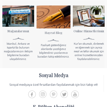
Mağazalarımız
Online Hizmetlerimiz
Hayrat Blog
İstanbul, Ankara ve
Kur'an okumak, dinlemek
Faaliyet gösterdiğimiz
Isparta'da bulunan
ve öğrenmek için ayrıca
alanlarda yazdığımız
mağazalarımızın iletişim
meal ve tefsir okumak için
bilgilendirici yazılarımızı
bilgilerine buradan
online hizmetlerimizden
buradan takip edebilirsiniz.
ulaşabilirsiniz.
faydalanabilirsiniz.
Sosyal Medya
Sosyal medyaya özel fırsatlardan faydalanmak için bizi takip et!
E-Bülten Aboneliği