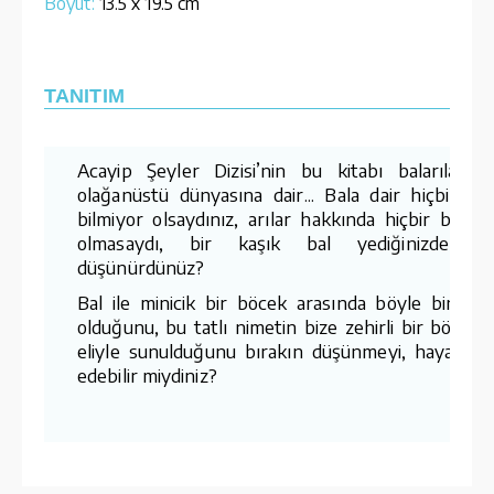
Boyut:
13.5 x 19.5 cm
TANITIM
Acayip Şeyler Dizisi’nin bu kitabı balarılarını
olağanüstü dünyasına dair... Bala dair hiçbir şe
bilmiyor olsaydınız, arılar hakkında hiçbir bilgini
olmasaydı, bir kaşık bal yediğinizde n
düşünürdünüz?
Bal ile minicik bir böcek arasında böyle bir ilişk
olduğunu, bu tatlı nimetin bize zehirli bir böceği
eliyle sunulduğunu bırakın düşünmeyi, hayal bil
edebilir miydiniz?