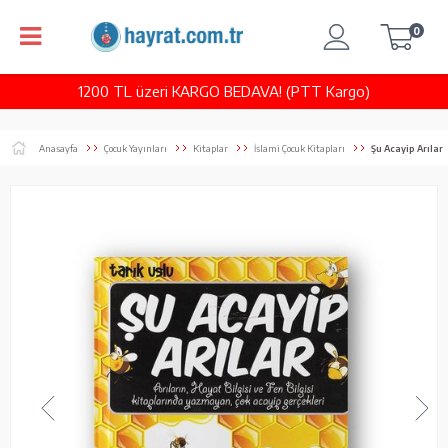
0
1200 TL üzeri KARGO BEDAVA! (PTT Kargo)
Anasayfa
Çocuk Yayınları
Kitaplar
İslami Çocuk Kitapları
Şu Acayip Arılar