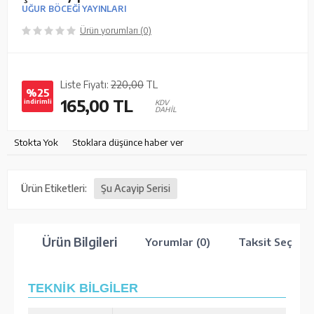
UĞUR BÖCEĞİ YAYINLARI
Ürün yorumları (0)
Liste Fiyatı:
220,00
TL
%25
165,00
TL
indirimli
KDV
DAHİL
Stokta Yok
Stoklara düşünce haber ver
Ürün Etiketleri:
Şu Acayip Serisi
Ürün Bilgileri
Yorumlar (0)
Taksit Seçenek
TEKNİK BİLGİLER