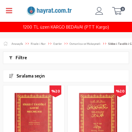
0
1200 TL üzeri KARGO BEDAVA! (PTT Kargo)
Anasayfa
Risale-i Nur
Eserler
Osmanlıca ve Mukayeseli
Sikke-i Tasdik-i 
Filtre
Sıralama seçin
%20
%20