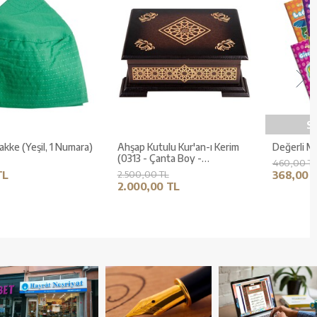
Orta Boy Termo Deri Kuran-ı
Kumaş Takke (Yeşil, 1 Numara)
Kerim (Gri, Mühürlü)
75,00 TL
500,00 TL
60,00 TL
400,00 TL