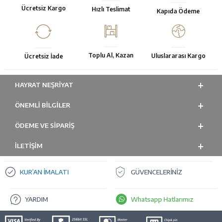
Ücretsiz Kargo
Hızlı Teslimat
Kapıda Ödeme
Toplu Al, Kazan
Uluslararası Kargo
Ücretsiz İade
HAYRAT NEŞRIYAT
ÖNEMLI BILGILER
ÖDEME VE SİPARİŞ
İLETİŞİM
KUR’AN İMALATI
GÜVENCELERİNİZ
YARDIM
Whatsapp Hatlarımız