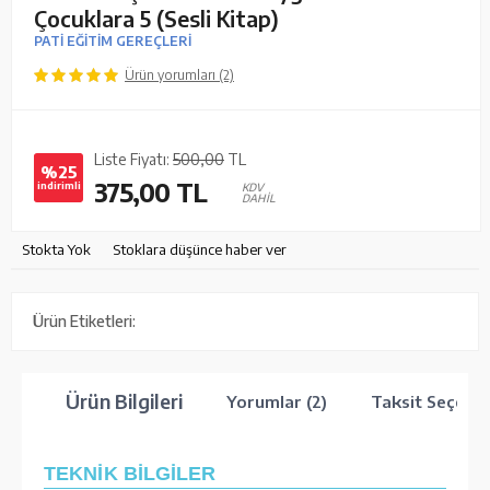
Çocuklara 5 (Sesli Kitap)
PATİ EĞİTİM GEREÇLERİ
Ürün yorumları (2)
Liste Fiyatı:
500,00
TL
%25
375,00
TL
indirimli
KDV
DAHİL
Stokta Yok
Stoklara düşünce haber ver
Ürün Etiketleri:
Ürün Bilgileri
Yorumlar (2)
Taksit Seçenek
TEKNİK BİLGİLER