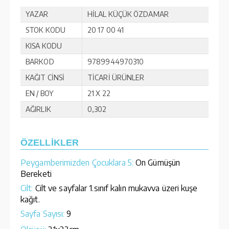
YAZAR
HİLAL KÜÇÜK ÖZDAMAR
STOK KODU
20 17 00 41
KISA KODU
BARKOD
9789944970310
KAĞIT CİNSİ
TİCARİ ÜRÜNLER
EN / BOY
21 X 22
AĞIRLIK
0,302
ÖZELLİKLER
Peygamberimizden Çocuklara 5:
On Gümüşün
Bereketi
Cilt:
Cilt ve sayfalar 1.sınıf kalın mukavva üzeri kuşe
kağıt.
Sayfa Sayısı:
9