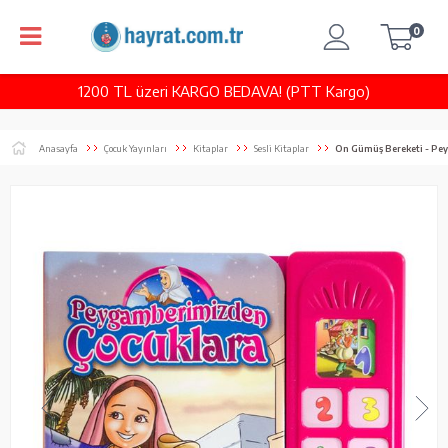
0
1200 TL üzeri KARGO BEDAVA! (PTT Kargo)
Anasayfa
Çocuk Yayınları
Kitaplar
Sesli Kitaplar
On Gümüş Bereketi - Pey