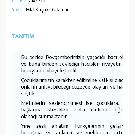
Ölçüsü:
21x22cm.
Yazar:
Hilal Küçük Özdamar
TANITIM
Bu seride Peygamberimizin yaşadığı bazı olaylar
ve buna binaen söylediği hadisleri rivayetin aslın
koruyarak hikayeleştirdik.
Çocuklarımızın karakter eğitimine katkısı olacak v
onların anlayabileceği düzeyde olayları ve hadisler
seçtik.
Metinlerin seslendirilmesi ise çocuklara, kend
başlarına istedikleri kadar dinleme, öğrenm
olanağı sunmaktadır.
Yine sesli anlatım Türkçelerinin gelişmesini
konuşma ve anlama yeteneklerinin artmasın