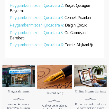
Peygamberimizden Çocuklara 2:
Küçük Çocuğun
Bayramı
Peygamberimizden Çocuklara 3:
Cennet Puanları
Peygamberimizden Çocuklara 4:
Dalgın Çocuk
Peygamberimizden Çocuklara 5:
On Gümüşün
Bereketi
Peygamberimizden Çocuklara 6:
Temiz Alışkanlığı
Mağazalarımız
Online Hizmetlerimiz
Hayrat Blog
İstanbul, Ankara ve
Kur'an okumak, dinlemek
Faaliyet gösterdiğimiz
Isparta'da bulunan
ve öğrenmek için ayrıca