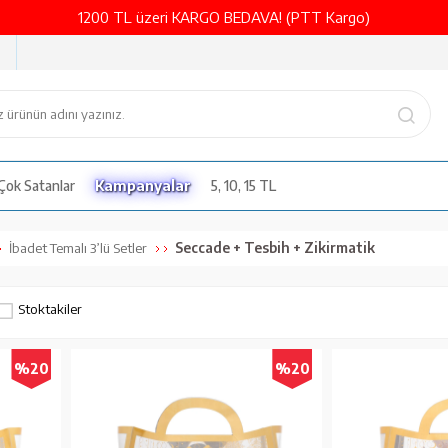
1200 TL üzeri KARGO BEDAVA! (PTT Kargo)
Çok Satanlar
Kampanyalar
5, 10, 15 TL
Seccade + Tesbih + Zikirmatik
İbadet Temalı 3’lü Setler
Stoktakiler
%20
%20