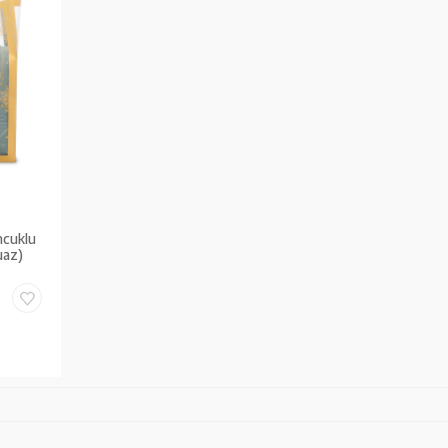
ncuklu
uaz)