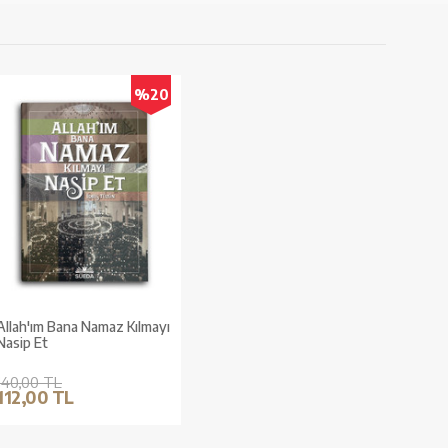
%20
Allah'ım Bana Namaz Kılmayı
Nasip Et
140,00 TL
112,00 TL