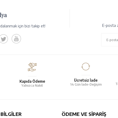
dya
E-posta a
alanmak için bizi takip et!
Ücretsiz İade
Kapıda Ödeme
T
14 Gün İade-Değişim
Yalnızca Nakit
BILGILER
ÖDEME VE SİPARİŞ