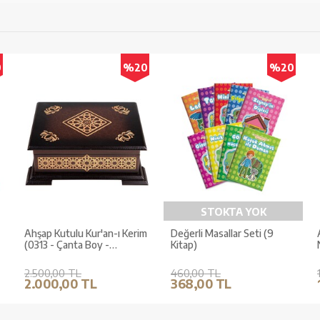
0
%20
%20
STOKTA YOK
Ahşap Kutulu Kur'an-ı Kerim
Değerli Masallar Seti (9
(0313 - Çanta Boy -
Kitap)
Kahverengi)
2.500,00 TL
460,00 TL
2.000,00 TL
368,00 TL