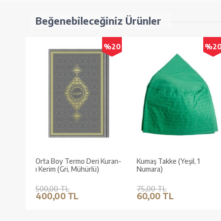
Beğenebileceğiniz Ürünler
%20
%2
Orta Boy Termo Deri Kuran-
Kumaş Takke (Yeşil, 1
ı Kerim (Gri, Mühürlü)
Numara)
500,00 TL
75,00 TL
400,00 TL
60,00 TL