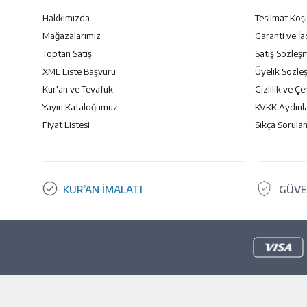
Hakkımızda
Teslimat Koşu
Mağazalarımız
Garanti ve İa
Toptan Satış
Satış Sözleş
XML Liste Başvuru
Üyelik Sözle
Kur'an ve Tevafuk
Gizlilik ve Çe
Yayın Kataloğumuz
KVKK Aydınl
Fiyat Listesi
Sıkça Sorulan
KUR’AN İMALATI
GÜVE