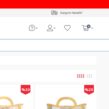
Kargom Nerede?
0
%20
%20