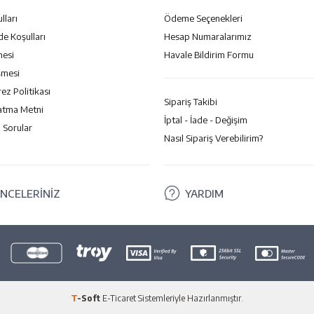
lları
Ödeme Seçenekleri
de Koşulları
Hesap Numaralarımız
mesi
Havale Bildirim Formu
şmesi
rez Politikası
Sipariş Takibi
atma Metni
İptal - İade - Değişim
 Sorular
Nasıl Sipariş Verebilirim?
NCELERİNİZ
YARDIM
T
-Soft
E-Ticaret
Sistemleriyle Hazırlanmıştır.