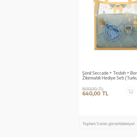
Şönil Seccade + Tesbih + Bo
Zikirmatik Hediye Seti (Turk
800,00 TL
640,00 TL
Toplam 5 ürün görüntüleniyor.