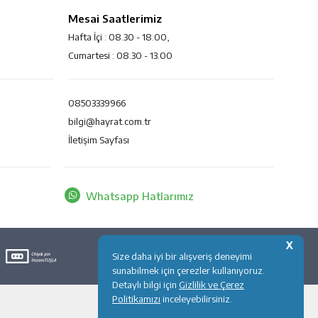
Mesai Saatlerimiz
Hafta İçi : 08.30 - 18.00,
Cumartesi : 08.30 - 13.00
08503339966
bilgi@hayrat.com.tr
İletişim Sayfası
Whatsapp Hatlarımız
X
Size daha iyi bir alışveriş deneyimi
sunabilmek için çerezler kullanıyoruz.
Detaylı bilgi için
Gizlilik ve Çerez
Politikamızı
inceleyebilirsiniz.