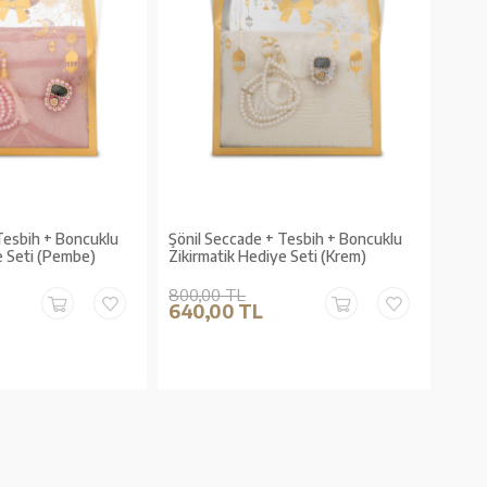
Tesbih + Boncuklu
Şönil Seccade + Tesbih + Boncuklu
e Seti (Pembe)
Zikirmatik Hediye Seti (Krem)
800,00 TL
640,00 TL