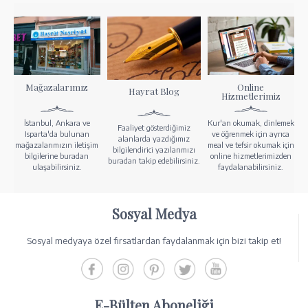
Mağazalarımız
Online
Hayrat Blog
Hizmetlerimiz
İstanbul, Ankara ve
Kur'an okumak, dinlemek
Faaliyet gösterdiğimiz
Isparta'da bulunan
ve öğrenmek için ayrıca
alanlarda yazdığımız
mağazalarımızın iletişim
meal ve tefsir okumak için
bilgilendirici yazılarımızı
bilgilerine buradan
online hizmetlerimizden
buradan takip edebilirsiniz.
ulaşabilirsiniz.
faydalanabilirsiniz.
Sosyal Medya
Sosyal medyaya özel fırsatlardan faydalanmak için bizi takip et!
E-Bülten Aboneliği