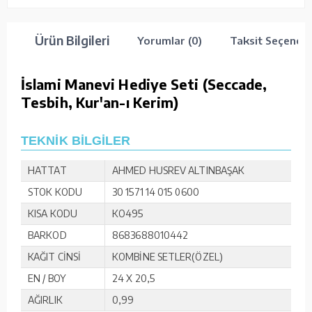
Ürün Bilgileri
Yorumlar (0)
Taksit Seçenekl
İslami Manevi Hediye Seti (Seccade,
Tesbih, Kur'an-ı Kerim)
TEKNİK BİLGİLER
HATTAT
AHMED HUSREV ALTINBAŞAK
STOK KODU
30 1571 14 015 0600
KISA KODU
KO495
BARKOD
8683688010442
KAĞIT CİNSİ
KOMBİNE SETLER(ÖZEL)
EN / BOY
24 X 20,5
AĞIRLIK
0,99