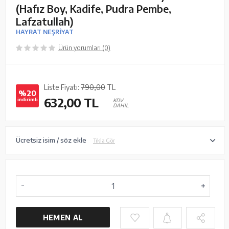
(Hafız Boy, Kadife, Pudra Pembe,
Lafzatullah)
HAYRAT NEŞRİYAT
Ürün yorumları (0)
Liste Fiyatı:
790,00
TL
%20
632,00
TL
indirimli
KDV
DAHİL
Ücretsiz isim / söz ekle
Tıkla Gör
HEMEN AL