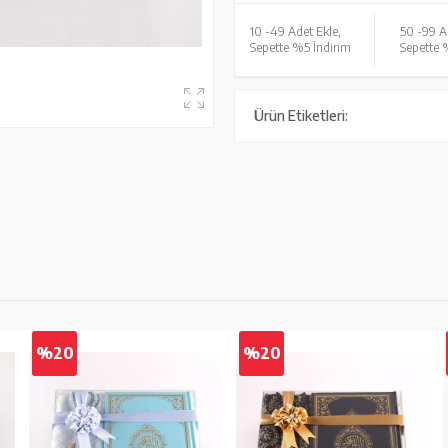
10 -
49 Adet Ekle,
50 -
99 A
Sepette %5 İndirim
Sepette 
Ürün Etiketleri:
%20
%20