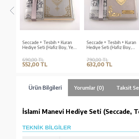
uran
Seccade + Tesbih + Kuran
Seccade + Tesbih + Kuran
y, Yeni
Hediye Seti (Hafız Boy, Yeni
Hediye Seti (Hafız Boy,
Cilt, Gri)
Kadife, Gri, Lafzatullah)
690,00 TL
790,00 TL
552,00 TL
632,00 TL
Ürün Bilgileri
Yorumlar (0)
Taksit Se
İslami Manevi Hediye Seti (Seccade, T
TEKNİK BİLGİLER