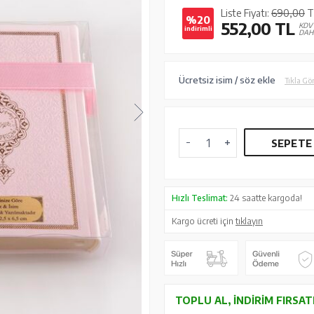
Liste Fiyatı:
690,00
T
%20
552,00
TL
KDV
indirimli
DAH
Ücretsiz isim / söz ekle
Tıkla Gö
SEPETE
Hızlı Teslimat:
24 saatte kargoda!
Kargo ücreti için
tıklayın
TOPLU AL, İNDIRIM FIRSAT