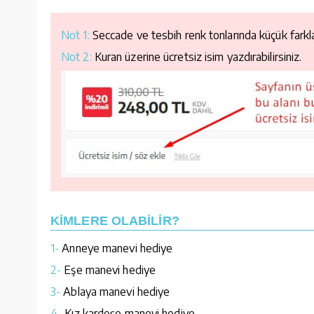
Not 1:
Seccade ve tesbih renk tonlarında küçük farklar
Not 2:
Kuran üzerine ücretsiz isim yazdırabilirsiniz.
KİMLERE OLABİLİR?
1-
Anneye manevi hediye
2-
Eşe manevi hediye
3-
Ablaya manevi hediye
4-
Kız kardeşe manevi hediye