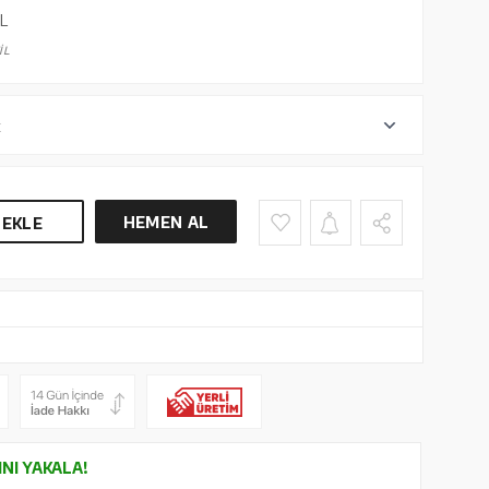
L
İL
r
HEMEN AL
 EKLE
INI YAKALA!