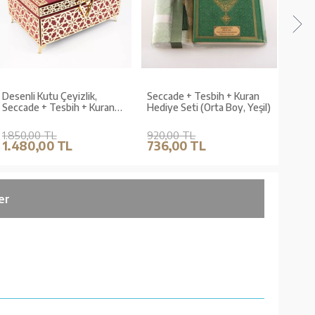
Desenli Kutu Çeyizlik,
Seccade + Tesbih + Kuran
Secc
Seccade + Tesbih + Kuran
Hediye Seti (Orta Boy, Yeşil)
Hedi
Hediye Seti (Hafız Boy,
Siya
Kadife, Bordo, Elif-Vav)
1.850,00 TL
920,00 TL
690,
1.480,00 TL
736,00 TL
552
er