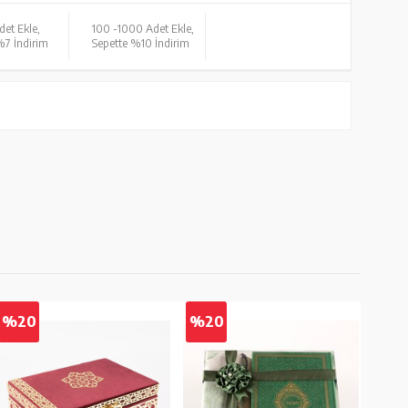
det Ekle,
100 -
1000 Adet Ekle,
%7 İndirim
Sepette %10 İndirim
%20
%20
%2