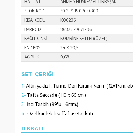
HATTAT
AHMED HUSREV ALTINBAŞAK
STOK KODU
30 1571 15 026 0800
KISA KODU
KO0236
BARKOD
8682279671796
KAĞIT CİNSİ
KOMBİNE SETLER(ÖZEL)
EN / BOY
24 X 20,5
AĞIRLIK
0,68
SET İÇERİĞİ
1-
Altın yaldızlı, Termo Deri Kuran-ı Kerim (12x17cm. eb
2-
Tafta Seccade (110 x 65 cm.)
3-
İnci Tesbih (99'lu - 6mm.)
4-
Özel kurdeleli şeffaf asetat kutu
DİKKAT!