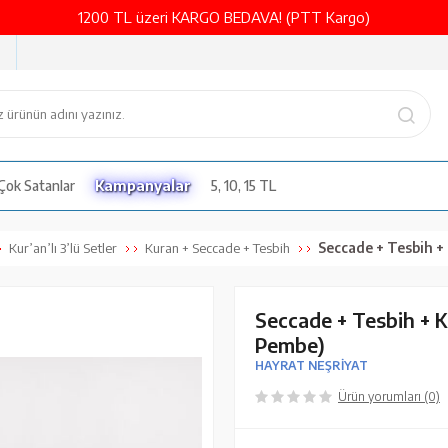
1200 TL üzeri KARGO BEDAVA! (PTT Kargo)
Çok Satanlar
Kampanyalar
5, 10, 15 TL
Seccade + Tesbih + Kuran 
Kur’an’lı 3’lü Setler
Kuran + Seccade + Tesbih
Seccade + Tesbih + K
Pembe)
HAYRAT NEŞRİYAT
Ürün yorumları (0)