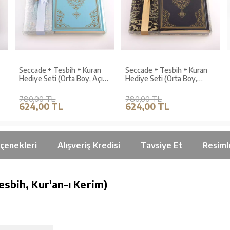
Seccade + Tesbih + Kuran
Seccade + Tesbih + Kuran
Hediye Seti (Orta Boy, Açık
Hediye Seti (Orta Boy,
Mavi, Ekonomik Cilt)
Siyah, Ekonomik Cilt)
780,00 TL
780,00 TL
624,00 TL
624,00 TL
çenekleri
Alışveriş Kredisi
Tavsiye Et
Resiml
esbih, Kur'an-ı Kerim)