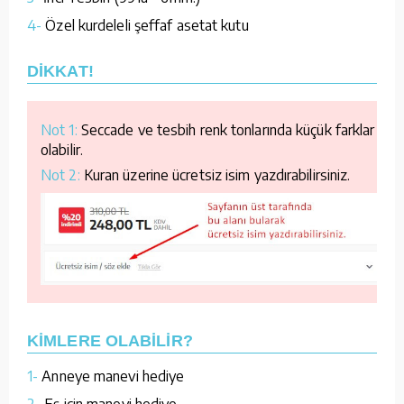
4-
Özel kurdeleli şeffaf asetat kutu
DİKKAT!
Not 1:
Seccade ve tesbih renk tonlarında küçük farklar
olabilir.
Not 2:
Kuran üzerine ücretsiz isim yazdırabilirsiniz.
KİMLERE OLABİLİR?
1-
Anneye manevi hediye
2-
Eş için manevi hediye