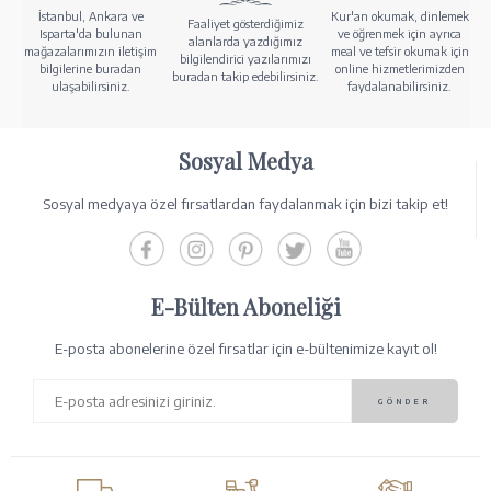
İstanbul, Ankara ve
Kur'an okumak, dinlemek
Faaliyet gösterdiğimiz
Isparta'da bulunan
ve öğrenmek için ayrıca
alanlarda yazdığımız
mağazalarımızın iletişim
meal ve tefsir okumak için
bilgilendirici yazılarımızı
bilgilerine buradan
online hizmetlerimizden
buradan takip edebilirsiniz.
ulaşabilirsiniz.
faydalanabilirsiniz.
Sosyal Medya
Sosyal medyaya özel fırsatlardan faydalanmak için bizi takip et!
E-Bülten Aboneliği
E-posta abonelerine özel fırsatlar için e-bültenimize kayıt ol!