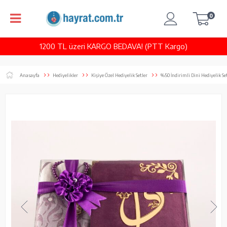
0
1200 TL üzeri KARGO BEDAVA! (PTT Kargo)
Anasayfa
Hediyelikler
Kişiye Özel Hediyelik Setler
%50 İndirimli Dini Hediyelik Se