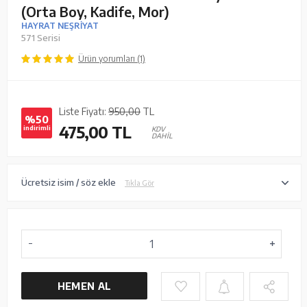
(Orta Boy, Kadife, Mor)
HAYRAT NEŞRİYAT
571 Serisi
Ürün yorumları (1)
Liste Fiyatı:
950,00
TL
%50
475,00
TL
indirimli
KDV
DAHİL
Ücretsiz isim / söz ekle
Tıkla Gör
HEMEN AL