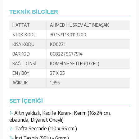
TEKNİK BİLGİLER
HATTAT
AHMED HUSREV ALTINBAŞAK
STOK KODU
30 1571 13 011 1200
KISA KODU
KO0221
BARKOD
8682279677514
KAĞIT CİNSİ
KOMBİNE SETLER(ÖZEL)
EN / BOY
27 X 25
AĞIRLIK
1,395
SET İÇERİĞİ
1-
Altın yaldızlı, Kadife Kuran-ı Kerim (16x24 cm.
ebatında, Diyanet Onaylı)
2-
Tafta Seccade (110 x 65 cm.)
3-
İnci Tesbih (99'lu - 6mm.)