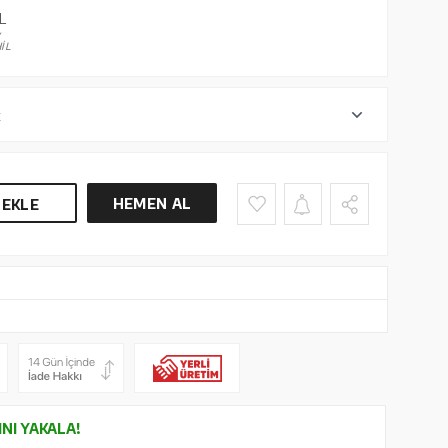
L
V
İL
r
HEMEN AL
 EKLE
INI YAKALA!