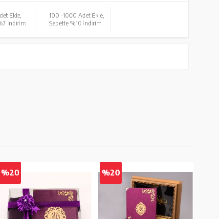
det Ekle,
100 -
1000 Adet Ekle,
%7 İndirim
Sepette %10 İndirim
%20
%20
%2