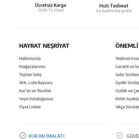
Ücretsiz Kargo
Hızlı Teslimat
1200 TL Üzeri
24 Saatte Kargoda!
HAYRAT NEŞRIYAT
ÖNEMLI 
Hakkımızda
Teslimat Koşu
Mağazalarımız
Garanti ve İa
Toptan Satış
Satış Sözleş
XML Liste Başvuru
Üyelik Sözle
Kur'an ve Tevafuk
Gizlilik ve Çe
Yayın Kataloğumuz
KVKK Aydınl
Fiyat Listesi
Sıkça Sorulan
KUR’AN İMALATI
GÜVE