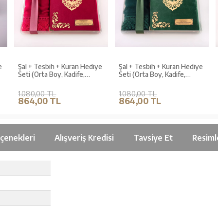
e
Şal + Tesbih + Kuran Hediye
Şal + Tesbih + Kuran Hediye
Seti (Orta Boy, Kadife,
Seti (Orta Boy, Kadife,
Lafzatullah, Fuşya Pembe)
Lafzatullah, Zeytin Yeşili)
1.080,00 TL
1.080,00 TL
864,00 TL
864,00 TL
çenekleri
Alışveriş Kredisi
Tavsiye Et
Resiml