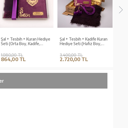
Şal + Tesbih + Kuran Hediye
Şal + Tesbih + Kadife Kuran
Şal +
Seti (Orta Boy, Kadife,
Hediye Seti (Hafız Boy,
Seti 
Lafzatullah, Mor)
Lafzatullah, Mor)
Beya
1.080,00 TL
3.400,00 TL
3.40
864,00 TL
2.720,00 TL
2.7
er