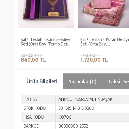
Hediye
Şal + Tesbih + Kuran Hediye
Şal + Tesbih + Kuran Hediy
art
Seti (Orta Boy, Termo Deri,
Seti (Orta Boy,
Mor)
ŞemsLafzatullah, Gold
Pleksi, Raşel Kutu, Bebe
1.050,00 TL
2.150,00 TL
Pembe)
840,00 TL
1.720,00 TL
Ürün Bilgileri
Yorumlar (0)
Taksit Se
HATTAT
AHMED HUSREV ALTINBAŞAK
STOK KODU
30 1619 14 015 0300
KISA KODU
KO706
BARKOD
8683688012552