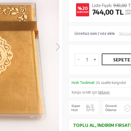
Liste Fiyatı:
930,00
T
%20
744,00
TL
KD
indirimli
DAH
Ücretsiz isim / söz ekle
Tıkla Gö
SEPETE
Hızlı Teslimat:
24 saatte kargoda!
Kargo ücreti için
tıklayın
TOPLU AL, İNDIRIM FIRSAT