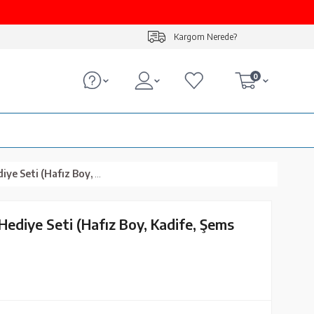
Kargom Nerede?
0
oy, Kadife, Şems Lafzatullah, Gold)
 Hediye Seti (Hafız Boy, Kadife, Şems