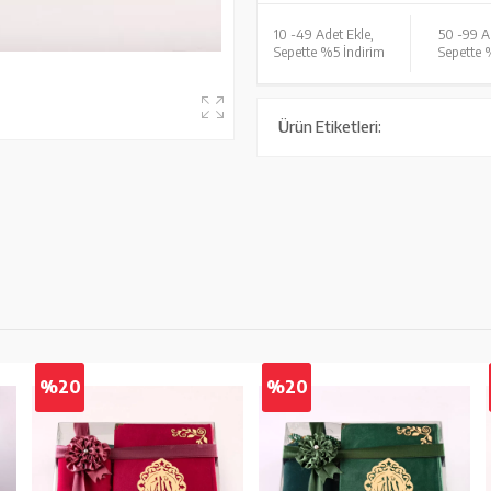
10 -
49 Adet Ekle,
50 -
99 A
Sepette %5 İndirim
Sepette 
Ürün Etiketleri:
%20
%20