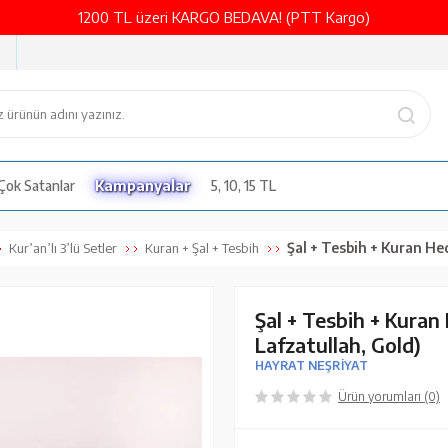
1200 TL üzeri KARGO BEDAVA! (PTT Kargo)
Çok Satanlar
Kampanyalar
5, 10, 15 TL
Şal + Tesbih + Kuran Hediye Seti (Hafız B
Kur’an’lı 3’lü Setler
Kuran + Şal + Tesbih
Şal + Tesbih + Kuran
Lafzatullah, Gold)
HAYRAT NEŞRİYAT
Ürün yorumları (0)