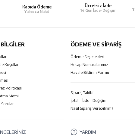
Ücretsiz İade
Kapıda Ödeme
T
14 Gün İade-Değişim
Yalnızca Nakit
BILGILER
ÖDEME VE SİPARİŞ
lları
Ödeme Seçenekleri
de Koşulları
Hesap Numaralarımız
mesi
Havale Bildirim Formu
şmesi
rez Politikası
Sipariş Takibi
atma Metni
İptal - İade - Değişim
 Sorular
Nasıl Sipariş Verebilirim?
NCELERİNİZ
YARDIM