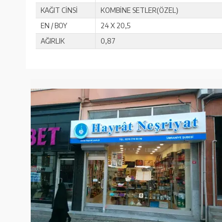
KAĞIT CİNSİ
KOMBİNE SETLER(ÖZEL)
EN / BOY
24 X 20,5
AĞIRLIK
0,87