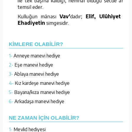
ile tek başına kaldığı, hemhal olduğu secde anını
temsil eder.
Kulluğun mânası
Vav'
dadır;
Elif, Ulûhiyet
ve
Ehadiyetin
simgesidir.
KİMLERE OLABİLİR?
1-
Anneye manevi hediye
2-
Eşe manevi hediye
3-
Ablaya manevi hediye
4-
Kız kardeşe manevi hediye
5-
Bayana/kıza manevi hediye
6-
Arkadaşa manevi hediye
NE ZAMAN İÇİN OLABİLİR?
1-
Mevlid hediyesi