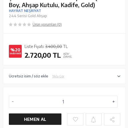
Boy, Ahşap Kutulu, Kadife, Gold)
HAYRAT NEŞRİYAT
244 Serisi Gold Ahşap
Ürün yorumları (0)
Liste Fiyatı:
3.400,00
TL
%20
2.720,00
TL
indirimli
KDV
DAHİL
Ücretsiz isim / söz ekle
Tıkla Gör
HEMEN AL