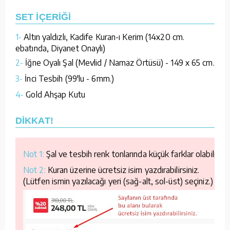
SET İÇERİĞİ
1-
Altın yaldızlı, Kadife Kuran-ı Kerim (14x20 cm.
ebatında, Diyanet Onaylı)
2-
İğne Oyalı Şal (Mevlid / Namaz Örtüsü) - 149 x 65 cm.
3-
İnci Tesbih (99'lu - 6mm.)
4-
Gold Ahşap Kutu
DİKKAT!
Not 1:
Şal ve tesbih renk tonlarında küçük farklar olabilir.
Not 2:
Kuran üzerine ücretsiz isim yazdırabilirsiniz.
(Lütfen ismin yazılacağı yeri (sağ-alt, sol-üst) seçiniz.)