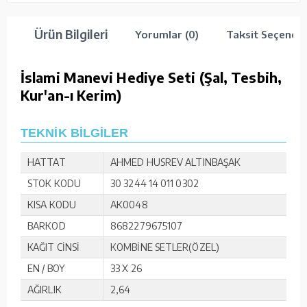
Ürün Bilgileri
Yorumlar (0)
Taksit Seçenekl
İslami Manevi Hediye Seti (Şal, Tesbih,
Kur'an-ı Kerim)
TEKNİK BİLGİLER
HATTAT
AHMED HUSREV ALTINBAŞAK
STOK KODU
30 3244 14 011 0302
KISA KODU
AK0048
BARKOD
8682279675107
KAĞIT CİNSİ
KOMBİNE SETLER(ÖZEL)
EN / BOY
33 X 26
AĞIRLIK
2,64