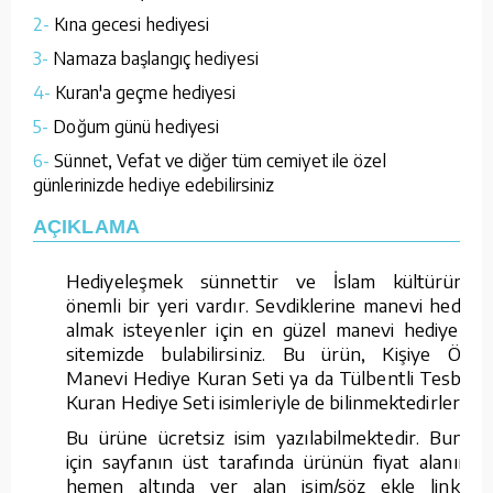
2-
Kına gecesi hediyesi
3-
Namaza başlangıç hediyesi
4-
Kuran'a geçme hediyesi
5-
Doğum günü hediyesi
6-
Sünnet, Vefat ve diğer tüm cemiyet ile özel
günlerinizde hediye edebilirsiniz
AÇIKLAMA
Hediyeleşmek sünnettir ve İslam kültüründe
önemli bir yeri vardır. Sevdiklerine manevi hediye
almak isteyenler için en güzel manevi hediyeleri
sitemizde bulabilirsiniz. Bu ürün, Kişiye Özel
Manevi Hediye Kuran Seti ya da Tülbentli Tesbihli
Kuran Hediye Seti isimleriyle de bilinmektedirler.
Bu ürüne ücretsiz isim yazılabilmektedir. Bunun
için sayfanın üst tarafında ürünün fiyat alanının
hemen altında yer alan isim/söz ekle linkine