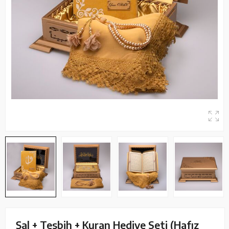
Şal + Tesbih + Kuran Hediye Seti (Hafız