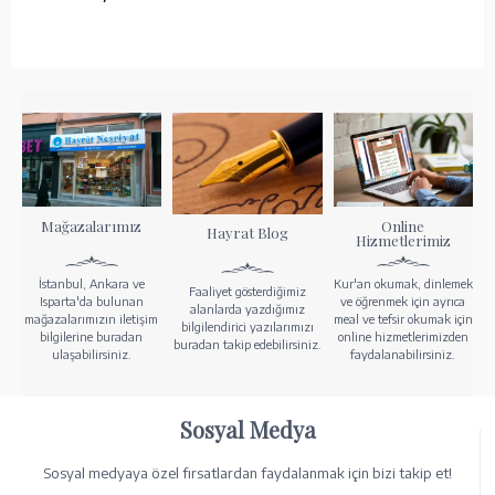
Mağazalarımız
Online
Hayrat Blog
Hizmetlerimiz
İstanbul, Ankara ve
Kur'an okumak, dinlemek
Faaliyet gösterdiğimiz
Isparta'da bulunan
ve öğrenmek için ayrıca
alanlarda yazdığımız
mağazalarımızın iletişim
meal ve tefsir okumak için
bilgilendirici yazılarımızı
bilgilerine buradan
online hizmetlerimizden
buradan takip edebilirsiniz.
ulaşabilirsiniz.
faydalanabilirsiniz.
Sosyal Medya
Sosyal medyaya özel fırsatlardan faydalanmak için bizi takip et!