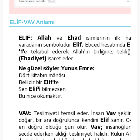
ELİF-VAV Anlamı
ELİF: Allah
ve
Ehad
isimlerinin ilk harfi,
yaradanın sembolüdür
Elif.
Ebced hesabında
Elif;
'1'
e tekabül ederek Allah'ın birliğine, tekliğine
(Ehadiyet)
işaret eder.
Ne güzel söyler Yunus Emre:
Dört kitabın mânâsı
Bellidir bir
Elif'
te
Sen
Elif'i
bilmezsen
Bu nice okumaktır.
VAV:
Teslimiyeti temsil eder. İnsan
Vav
şeklinde
doğar, bir ara doğrulunca kendini
Elif
sanır. Oysa
en doğru olduğu gün ölür.
Vav;
insanoğlunun
secde ederken aldığı teslimiyet halidir. Kulun Allah