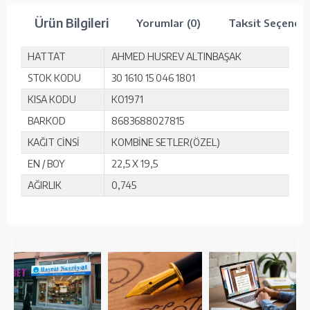
Ürün Bilgileri
Yorumlar (0)
Taksit Seçenekl
HATTAT
AHMED HUSREV ALTINBAŞAK
STOK KODU
30 1610 15 046 1801
KISA KODU
KO1971
BARKOD
8683688027815
KAĞIT CİNSİ
KOMBİNE SETLER(ÖZEL)
EN / BOY
22,5 X 19,5
AĞIRLIK
0,745