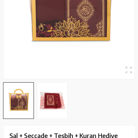
Şal + Seccade + Tesbih + Kuran Hediye