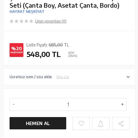
Seti (Çanta Boy, Asetat Çanta, Bordo)
HAYRAT NEŞRİYAT
Ürün yorumları (0)
Liste Fiyatı:
685,00
TL
%20
548,00
TL
indirimli
KDV
DAHİL
Ücretsiz isim / söz ekle
Tıkla Gör
HEMEN AL