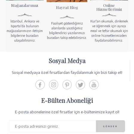
Mağazalarımız
Online
Hayrat Blog
Hizmetlerimiz
İstanbul, Ankara ve
Kur'an okumak, dinlemek
Faaliyet gösterdiğimiz
Isparta'da bulunan
ve öğrenmek için ayrıca
alanlarda yazdığımız
mağazalarımızın iletişim
meal ve tefsir okumak için
bilgilendirici yazılarımızı
bilgilerine buradan
online hizmetlerimizden
buradan takip edebilirsiniz.
ulaşabilirsiniz.
faydalanabilirsiniz.
Sosyal Medya
Sosyal medyaya özel fırsatlardan faydalanmak için bizi takip et!
E-Bülten Aboneliği
E-posta abonelerine özel fırsatlar için e-bültenimize kayıt ol!